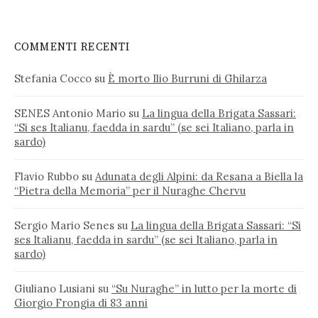
COMMENTI RECENTI
Stefania Cocco
su
È morto Ilio Burruni di Ghilarza
SENES Antonio Mario
su
La lingua della Brigata Sassari:
“Si ses Italianu, faedda in sardu” (se sei Italiano, parla in
sardo)
Flavio Rubbo
su
Adunata degli Alpini: da Resana a Biella la
“Pietra della Memoria” per il Nuraghe Chervu
Sergio Mario Senes
su
La lingua della Brigata Sassari: “Si
ses Italianu, faedda in sardu” (se sei Italiano, parla in
sardo)
Giuliano Lusiani
su
“Su Nuraghe” in lutto per la morte di
Giorgio Frongia di 83 anni