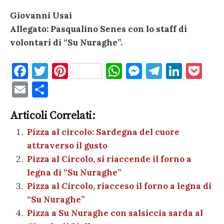
Giovanni Usai
Allegato: Pasqualino Senes con lo staff di
volontari di “Su Nuraghe”.
F
T
Pi
W
M
T
Li
P
a
w
nt
h
es
el
n
o
E
C
c
it
er
at
se
e
k
c
m
o
e
te
es
s
n
gr
e
k
Articoli Correlati:
ai
n
b
r
t
A
g
a
dI
et
Pizza al circolo: Sardegna del cuore
l
di
attraverso il gusto
o
p
er
m
n
vi
Pizza al Circolo, si riaccende il forno a
o
p
di
legna di “Su Nuraghe”
k
Pizza al Circolo, riacceso il forno a legna di
“Su Nuraghe”
Pizza a Su Nuraghe con salsiccia sarda al