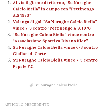
b
r
t
A
g
a
dI
et
Al via il girone di ritorno, “Su Nuraghe
l
di
Calcio Biella” in campo con “Pettinengo
o
p
er
m
n
vi
A.S.1970”
o
p
di
Valanga di gol: “Su Nuraghe Calcio Biella”
k
vince 7-3 contro “Pettinengo A.S. 1970”
“Su Nuraghe Calcio Biella” vince contro
“Associazione Sportiva Divano Kiev”
Su Nuraghe Calcio Biella vince 6-3 contro
Giullari di Corte
Su Nuraghe Calcio Biella vince 7-3 contro
Papale F.C.
su nuraghe calcio biella
ARTICOLO PRECEDENTE