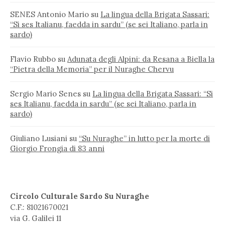
SENES Antonio Mario
su
La lingua della Brigata Sassari:
“Si ses Italianu, faedda in sardu” (se sei Italiano, parla in
sardo)
Flavio Rubbo
su
Adunata degli Alpini: da Resana a Biella la
“Pietra della Memoria” per il Nuraghe Chervu
Sergio Mario Senes
su
La lingua della Brigata Sassari: “Si
ses Italianu, faedda in sardu” (se sei Italiano, parla in
sardo)
Giuliano Lusiani
su
“Su Nuraghe” in lutto per la morte di
Giorgio Frongia di 83 anni
Circolo Culturale Sardo Su Nuraghe
C.F.: 81021670021
via G. Galilei 11