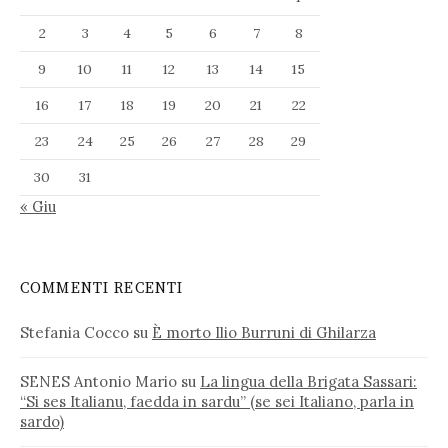
2
3
4
5
6
7
8
9
10
11
12
13
14
15
16
17
18
19
20
21
22
23
24
25
26
27
28
29
30
31
« Giu
COMMENTI RECENTI
Stefania Cocco
su
È morto Ilio Burruni di Ghilarza
SENES Antonio Mario
su
La lingua della Brigata Sassari:
“Si ses Italianu, faedda in sardu” (se sei Italiano, parla in
sardo)