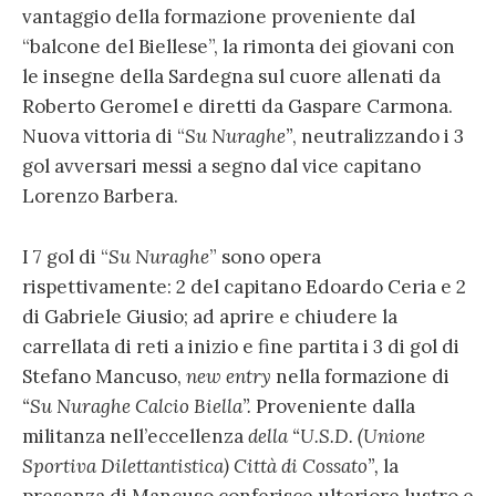
vantaggio della formazione proveniente dal
“balcone del Biellese”, la rimonta dei giovani con
le insegne della Sardegna sul cuore allenati da
Roberto Geromel e diretti da Gaspare Carmona.
Nuova vittoria di “
Su Nuraghe”
, neutralizzando i 3
gol avversari messi a segno dal vice capitano
Lorenzo Barbera.
I 7 gol di “
Su Nuraghe
” sono opera
rispettivamente: 2 del capitano Edoardo Ceria e 2
di Gabriele Giusio; ad aprire e chiudere la
carrellata di reti a inizio e fine partita i 3 di gol di
Stefano Mancuso,
new entry
nella formazione di
“Su Nuraghe Calcio Biella”.
Proveniente dalla
militanza nell’eccellenza
della “U.S.D. (
Unione
Sportiva Dilettantistica)
Città di Cossato”,
la
presenza di Mancuso conferisce ulteriore lustro e