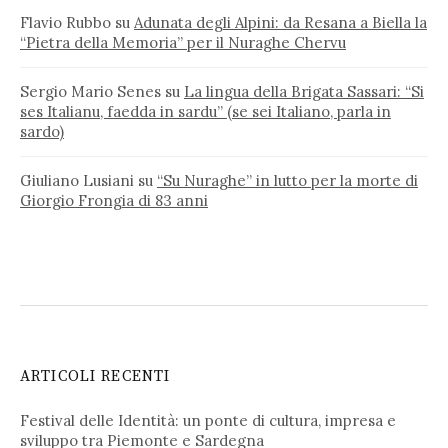
Flavio Rubbo
su
Adunata degli Alpini: da Resana a Biella la
“Pietra della Memoria” per il Nuraghe Chervu
Sergio Mario Senes
su
La lingua della Brigata Sassari: “Si
ses Italianu, faedda in sardu” (se sei Italiano, parla in
sardo)
Giuliano Lusiani
su
“Su Nuraghe” in lutto per la morte di
Giorgio Frongia di 83 anni
ARTICOLI RECENTI
Festival delle Identità: un ponte di cultura, impresa e
sviluppo tra Piemonte e Sardegna