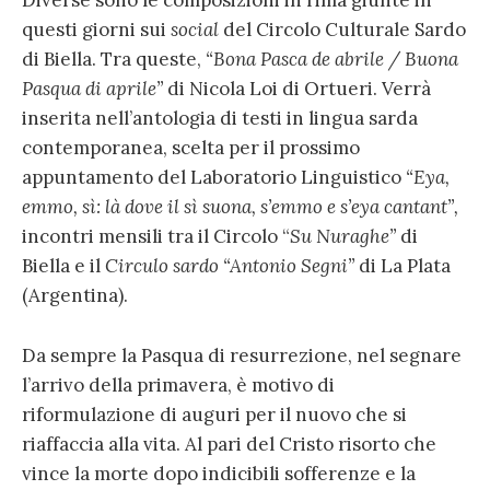
Diverse sono le composizioni in rima giunte in
questi giorni sui
social
del Circolo Culturale Sardo
di Biella. Tra queste,
“Bona Pasca de abrile / Buona
Pasqua di aprile”
di Nicola Loi di Ortueri. Verrà
inserita nell’antologia di testi in lingua sarda
contemporanea, scelta per il prossimo
appuntamento del Laboratorio Linguistico
“Eya,
emmo, sì: là dove il sì suona, s’emmo e s’eya cantant”,
incontri mensili tra il
Circolo “
Su Nuraghe”
di
Biella e il
Circulo sardo
“Antonio Segni”
di La Plata
(Argentina).
Da sempre la Pasqua di resurrezione, nel segnare
l’arrivo della primavera, è motivo di
riformulazione di auguri per il nuovo che si
riaffaccia alla vita. Al pari del Cristo risorto che
vince la morte dopo indicibili sofferenze e la