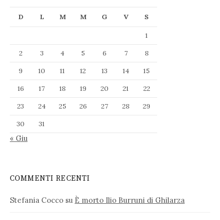
D
L
M
M
G
V
S
1
2
3
4
5
6
7
8
9
10
11
12
13
14
15
16
17
18
19
20
21
22
23
24
25
26
27
28
29
30
31
« Giu
COMMENTI RECENTI
Stefania Cocco
su
È morto Ilio Burruni di Ghilarza