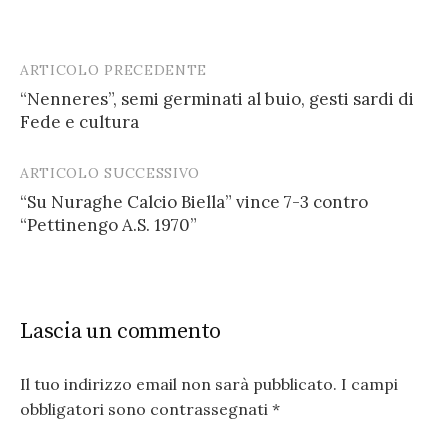
ARTICOLO PRECEDENTE
Post
“Nenneres”, semi germinati al buio, gesti sardi di
navigation
Fede e cultura
ARTICOLO SUCCESSIVO
“Su Nuraghe Calcio Biella” vince 7-3 contro
“Pettinengo A.S. 1970”
Lascia un commento
Il tuo indirizzo email non sarà pubblicato.
I campi
obbligatori sono contrassegnati
*