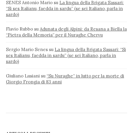
SENES Antonio Mario
su
La lingua della Brigata Sassari:
“Si ses Italianu, faedda in sardu” (se sei Italiano, parla in
sardo)
Flavio Rubbo
su
Adunata degli Alpini: da Resana a Biella la
“Pietra della Memoria” per il Nuraghe Chervu
Sergio Mario Senes
su
La lingua della Brigata Sassari: “Si
ses Italianu, faedda in sardu” (se sei Italiano, parla in
sardo)
Giuliano Lusiani
su
“Su Nuraghe” in lutto per la morte di
Giorgio Frongia di 83 anni