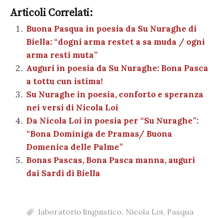
c
it
er
at
se
e
k
c
m
o
e
te
es
s
n
gr
e
k
Articoli Correlati:
ai
n
b
r
t
A
g
a
dI
et
Buona Pasqua in poesia da Su Nuraghe di
l
di
Biella: “dogni arma restet a sa muda / ogni
o
p
er
m
n
vi
arma resti muta”
o
p
di
Auguri in poesia da Su Nuraghe: Bona Pasca
k
a tottu cun istima!
Su Nuraghe in poesia, conforto e speranza
nei versi di Nicola Loi
Da Nicola Loi in poesia per “Su Nuraghe”:
“Bona Dominiga de Pramas/ Buona
Domenica delle Palme”
Bonas Pascas, Bona Pasca manna, auguri
dai Sardi di Biella
laboratorio linguistico
,
Nicola Loi
,
Pasqua