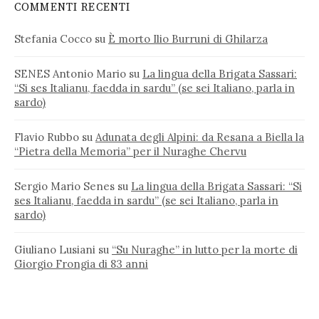
COMMENTI RECENTI
Stefania Cocco
su
È morto Ilio Burruni di Ghilarza
SENES Antonio Mario
su
La lingua della Brigata Sassari:
“Si ses Italianu, faedda in sardu” (se sei Italiano, parla in
sardo)
Flavio Rubbo
su
Adunata degli Alpini: da Resana a Biella la
“Pietra della Memoria” per il Nuraghe Chervu
Sergio Mario Senes
su
La lingua della Brigata Sassari: “Si
ses Italianu, faedda in sardu” (se sei Italiano, parla in
sardo)
Giuliano Lusiani
su
“Su Nuraghe” in lutto per la morte di
Giorgio Frongia di 83 anni