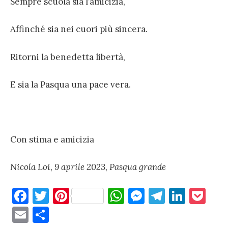
Sempre scuola sia l’amicizia,
Affinché sia nei cuori più sincera.
Ritorni la benedetta libertà,
E sia la Pasqua una pace vera.
Con stima e amicizia
Nicola Loi, 9 aprile 2023, Pasqua grande
F
T
Pi
W
M
T
Li
P
a
w
nt
h
es
el
n
o
E
C