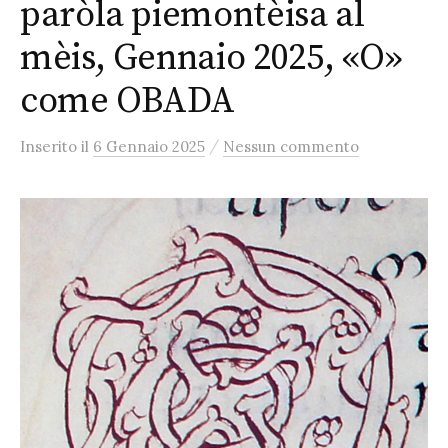
paròla piemontèisa al
mèis, Gennaio 2025, «O»
come OBADA
/
Inserito
il
6 Gennaio 2025
Nessun commento