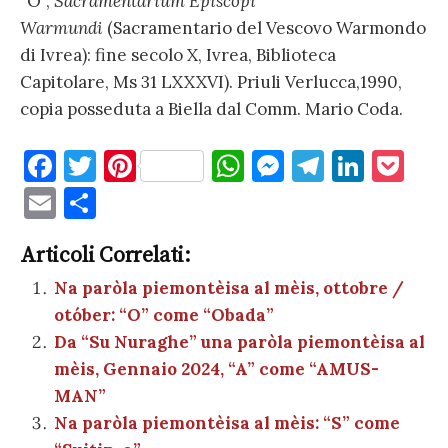
“O”,
Sacramentarium Episcopi
Warmundi
(Sacramentario del Vescovo Warmondo
di Ivrea): fine secolo X, Ivrea, Biblioteca
Capitolare, Ms 31 LXXXVI). Priuli Verlucca,1990,
copia posseduta a Biella dal Comm. Mario Coda.
F
T
Pi
W
M
T
Li
P
a
w
nt
h
es
el
n
o
E
C
c
it
er
at
se
e
k
c
m
o
e
te
es
s
n
gr
e
k
Articoli Correlati:
ai
n
b
r
t
A
g
a
dI
et
Na paròla piemontèisa al mèis, ottobre /
l
di
otóber: “O” come “Obada”
o
p
er
m
n
vi
Da “Su Nuraghe” una paròla piemontèisa al
o
p
di
mèis, Gennaio 2024, “A” come “AMUS-
k
MAN”
Na paròla piemontèisa al mèis: “S” come