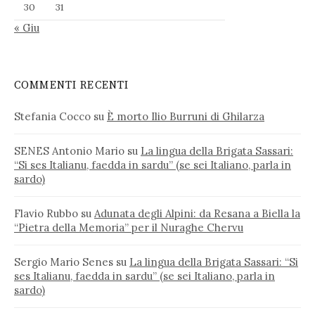
30
31
« Giu
COMMENTI RECENTI
Stefania Cocco
su
È morto Ilio Burruni di Ghilarza
SENES Antonio Mario
su
La lingua della Brigata Sassari:
“Si ses Italianu, faedda in sardu” (se sei Italiano, parla in
sardo)
Flavio Rubbo
su
Adunata degli Alpini: da Resana a Biella la
“Pietra della Memoria” per il Nuraghe Chervu
Sergio Mario Senes
su
La lingua della Brigata Sassari: “Si
ses Italianu, faedda in sardu” (se sei Italiano, parla in
sardo)