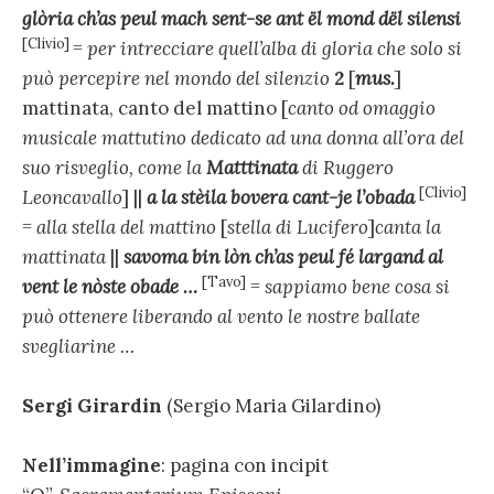
glòria ch’as peul mach sent-se ant ël mond dël silensi
[Clivio]
=
per intrecciare quell’alba di gloria che solo si
può percepire nel mondo del silenzio
2
[
mus.
]
mattinata, canto del mattino [
canto od omaggio
musicale mattutino dedicato ad una donna all’ora del
suo risveglio, come la
Matttinata
di Ruggero
[Clivio]
Leoncavallo
] ||
a la stèila bovera cant-je l’obada
=
alla stella del mattino
[
stella di Lucifero
]
canta la
mattinata
||
savoma bin lòn ch’as peul fé largand al
[Tavo]
vent le nòste obade …
=
sappiamo bene cosa si
può ottenere liberando al vento le nostre ballate
svegliarine …
Sergi Girardin
(Sergio Maria Gilardino)
Nell’immagine
: pagina con incipit