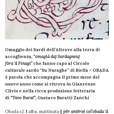
Omaggio dei Sardi dell’Altrove alla terra di
accoglienza
, “omagià daj Sardagneuj
fòra ’d Finagi”
che fanno capo al Circolo
culturale sardo “Su Nuraghe” di Biella – OBADA
è parola che accompagna il primo mese del
nuovo anno come si ritrova
in Gianrenzo
Clivio
e
nella ricca produzione letteraria
di
“Tavo Burat”,
Gustavo Buratti Zanchi
Obada
s.f.
1
alba, mattinata ||
për antërsé col’obada ‘d