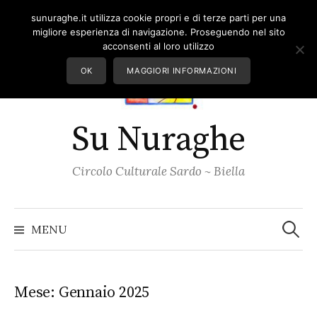
Skip
sunuraghe.it utilizza cookie propri e di terze parti per una
to
migliore esperienza di navigazione. Proseguendo nel sito
content
acconsenti al loro utilizzo
OK
MAGGIORI INFORMAZIONI
Su Nuraghe
Circolo Culturale Sardo ~ Biella
Ricerc
per:
MENU
Mese:
Gennaio 2025