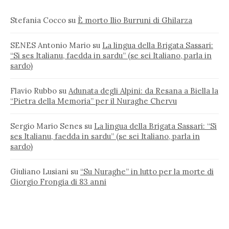
Stefania Cocco
su
È morto Ilio Burruni di Ghilarza
SENES Antonio Mario
su
La lingua della Brigata Sassari:
“Si ses Italianu, faedda in sardu” (se sei Italiano, parla in
sardo)
Flavio Rubbo
su
Adunata degli Alpini: da Resana a Biella la
“Pietra della Memoria” per il Nuraghe Chervu
Sergio Mario Senes
su
La lingua della Brigata Sassari: “Si
ses Italianu, faedda in sardu” (se sei Italiano, parla in
sardo)
Giuliano Lusiani
su
“Su Nuraghe” in lutto per la morte di
Giorgio Frongia di 83 anni