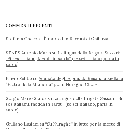
COMMENTI RECENTI
Stefania Cocco
su
È morto Ilio Burruni di Ghilarza
SENES Antonio Mario
su
La lingua della Brigata Sassari:
“Si ses Italianu, faedda in sardu” (se sei Italiano, parla in
sardo)
Flavio Rubbo
su
Adunata degli Alpini: da Resana a Biella la
“Pietra della Memoria” per il Nuraghe Chervu
Sergio Mario Senes
su
La lingua della Brigata Sassari: “Si
ses Italianu, faedda in sardu” (se sei Italiano, parla in
sardo)
Giuliano Lusiani
su
“Su Nuraghe” in lutto per la morte di