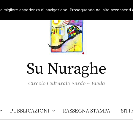
una migliore esperienza di navigazione. Proseguendo nel sito acconsenti al
Su Nuraghe
Circolo Culturale Sardo ~ Biella
PUBBLICAZIONI
RASSEGNA STAMPA
SITI