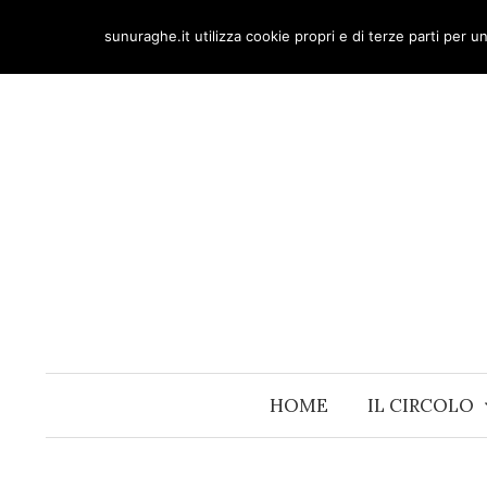
Skip
sunuraghe.it utilizza cookie propri e di terze parti per 
to
content
HOME
IL CIRCOLO