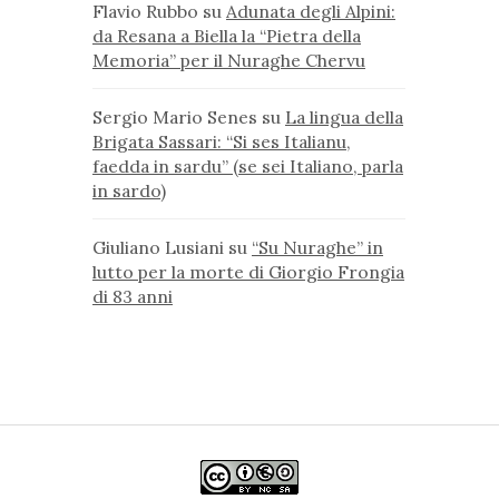
Flavio Rubbo
su
Adunata degli Alpini:
da Resana a Biella la “Pietra della
Memoria” per il Nuraghe Chervu
Sergio Mario Senes
su
La lingua della
Brigata Sassari: “Si ses Italianu,
faedda in sardu” (se sei Italiano, parla
in sardo)
Giuliano Lusiani
su
“Su Nuraghe” in
lutto per la morte di Giorgio Frongia
di 83 anni