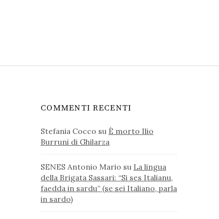
COMMENTI RECENTI
Stefania Cocco
su
È morto Ilio
Burruni di Ghilarza
SENES Antonio Mario
su
La lingua
della Brigata Sassari: “Si ses Italianu,
faedda in sardu” (se sei Italiano, parla
in sardo)