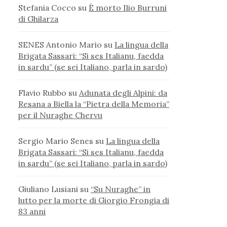
Stefania Cocco
su
È morto Ilio Burruni
di Ghilarza
SENES Antonio Mario
su
La lingua della
Brigata Sassari: “Si ses Italianu, faedda
in sardu” (se sei Italiano, parla in sardo)
Flavio Rubbo
su
Adunata degli Alpini: da
Resana a Biella la “Pietra della Memoria”
per il Nuraghe Chervu
Sergio Mario Senes
su
La lingua della
Brigata Sassari: “Si ses Italianu, faedda
in sardu” (se sei Italiano, parla in sardo)
Giuliano Lusiani
su
“Su Nuraghe” in
lutto per la morte di Giorgio Frongia di
83 anni