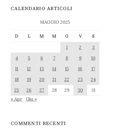
CALENDARIO ARTICOLI
MAGGIO 2025
D
L
M
M
G
V
S
1
2
3
4
5
6
7
8
9
10
11
12
13
14
15
16
17
18
19
20
21
22
23
24
25
26
27
28
29
30
31
« Apr
Giu »
COMMENTI RECENTI