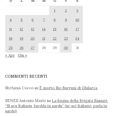
D
L
M
M
G
V
S
1
2
3
4
5
6
7
8
9
10
11
12
13
14
15
16
17
18
19
20
21
22
23
24
25
26
27
28
29
30
31
« Apr
Giu »
COMMENTI RECENTI
Stefania Cocco
su
È morto Ilio Burruni di Ghilarza
SENES Antonio Mario
su
La lingua della Brigata Sassari:
“Si ses Italianu, faedda in sardu” (se sei Italiano, parla in
sardo)