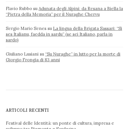
Flavio Rubbo
su
Adunata degli Alpini: da Resana a Biella la
“Pietra della Memoria” per il Nuraghe Chervu
Sergio Mario Senes
su
La lingua della Brigata Sassari: “Si
ses Italianu, faedda in sardu” (se sei Italiano, parla in
sardo)
Giuliano Lusiani
su
“Su Nuraghe” in lutto per la morte di
Giorgio Frongia di 83 anni
ARTICOLI RECENTI
Festival delle Identità: un ponte di cultura, impresa e
sviluppo tra Piemonte e Sardegna