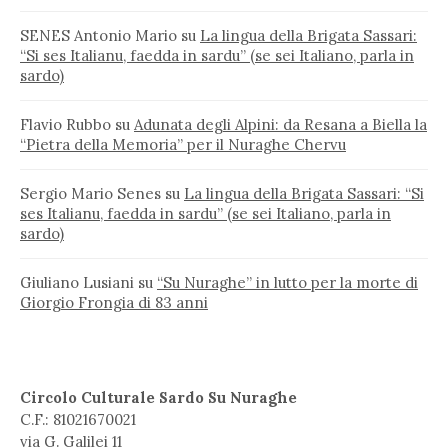
SENES Antonio Mario
su
La lingua della Brigata Sassari:
“Si ses Italianu, faedda in sardu” (se sei Italiano, parla in
sardo)
Flavio Rubbo
su
Adunata degli Alpini: da Resana a Biella la
“Pietra della Memoria” per il Nuraghe Chervu
Sergio Mario Senes
su
La lingua della Brigata Sassari: “Si
ses Italianu, faedda in sardu” (se sei Italiano, parla in
sardo)
Giuliano Lusiani
su
“Su Nuraghe” in lutto per la morte di
Giorgio Frongia di 83 anni
Circolo Culturale Sardo Su Nuraghe
C.F.: 81021670021
via G. Galilei 11