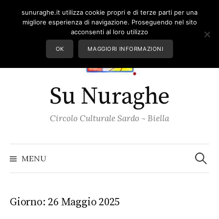
Skip
sunuraghe.it utilizza cookie propri e di terze parti per una
to
migliore esperienza di navigazione. Proseguendo nel sito
content
acconsenti al loro utilizzo
OK
MAGGIORI INFORMAZIONI
Su Nuraghe
Circolo Culturale Sardo ~ Biella
Ricerc
per:
MENU
Giorno:
26 Maggio 2025