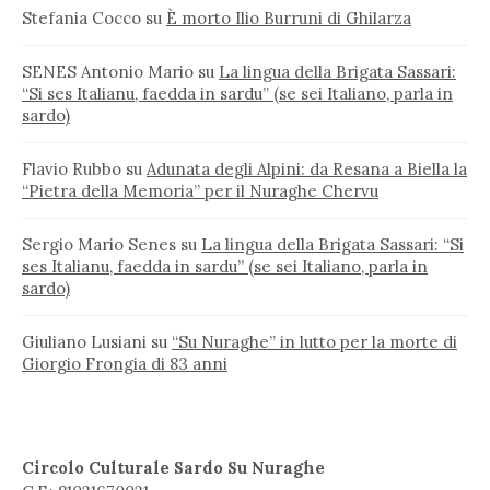
Stefania Cocco
su
È morto Ilio Burruni di Ghilarza
SENES Antonio Mario
su
La lingua della Brigata Sassari:
“Si ses Italianu, faedda in sardu” (se sei Italiano, parla in
sardo)
Flavio Rubbo
su
Adunata degli Alpini: da Resana a Biella la
“Pietra della Memoria” per il Nuraghe Chervu
Sergio Mario Senes
su
La lingua della Brigata Sassari: “Si
ses Italianu, faedda in sardu” (se sei Italiano, parla in
sardo)
Giuliano Lusiani
su
“Su Nuraghe” in lutto per la morte di
Giorgio Frongia di 83 anni
Circolo Culturale Sardo Su Nuraghe