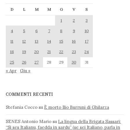
D
L
M
M
G
V
S
1
2
3
4
5
6
7
8
9
10
11
12
13
14
15
16
17
18
19
20
21
22
23
24
25
26
27
28
29
30
31
« Apr
Giu »
COMMENTI RECENTI
Stefania Cocco
su
È morto Ilio Burruni di Ghilarza
SENES Antonio Mario
su
La lingua della Brigata Sassari:
“Si ses Italianu, faedda in sardu” (se sei Italiano, parla in