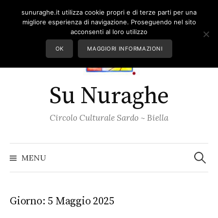
Skip
sunuraghe.it utilizza cookie propri e di terze parti per una
to
migliore esperienza di navigazione. Proseguendo nel sito
content
acconsenti al loro utilizzo
OK
MAGGIORI INFORMAZIONI
Su Nuraghe
Circolo Culturale Sardo ~ Biella
Ricerc
per:
MENU
Giorno:
5 Maggio 2025