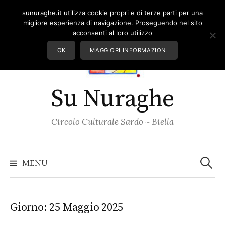
Skip
sunuraghe.it utilizza cookie propri e di terze parti per una
to
migliore esperienza di navigazione. Proseguendo nel sito
content
acconsenti al loro utilizzo
OK
MAGGIORI INFORMAZIONI
Su Nuraghe
Circolo Culturale Sardo ~ Biella
Ricerc
per:
MENU
Giorno:
25 Maggio 2025