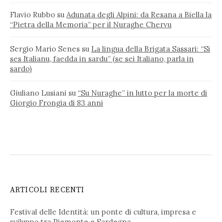
Flavio Rubbo
su
Adunata degli Alpini: da Resana a Biella la
“Pietra della Memoria” per il Nuraghe Chervu
Sergio Mario Senes
su
La lingua della Brigata Sassari: “Si
ses Italianu, faedda in sardu” (se sei Italiano, parla in
sardo)
Giuliano Lusiani
su
“Su Nuraghe” in lutto per la morte di
Giorgio Frongia di 83 anni
ARTICOLI RECENTI
Festival delle Identità: un ponte di cultura, impresa e
sviluppo tra Piemonte e Sardegna