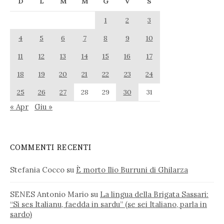
D
L
M
M
G
V
S
1
2
3
4
5
6
7
8
9
10
11
12
13
14
15
16
17
18
19
20
21
22
23
24
25
26
27
28
29
30
31
« Apr
Giu »
COMMENTI RECENTI
Stefania Cocco
su
È morto Ilio Burruni di Ghilarza
SENES Antonio Mario
su
La lingua della Brigata Sassari:
“Si ses Italianu, faedda in sardu” (se sei Italiano, parla in
sardo)