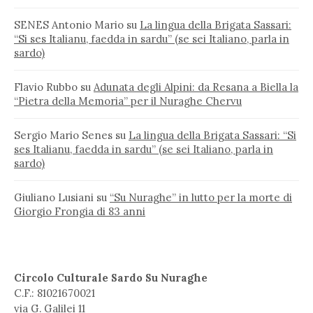
SENES Antonio Mario
su
La lingua della Brigata Sassari:
“Si ses Italianu, faedda in sardu” (se sei Italiano, parla in
sardo)
Flavio Rubbo
su
Adunata degli Alpini: da Resana a Biella la
“Pietra della Memoria” per il Nuraghe Chervu
Sergio Mario Senes
su
La lingua della Brigata Sassari: “Si
ses Italianu, faedda in sardu” (se sei Italiano, parla in
sardo)
Giuliano Lusiani
su
“Su Nuraghe” in lutto per la morte di
Giorgio Frongia di 83 anni
Circolo Culturale Sardo Su Nuraghe
C.F.: 81021670021
via G. Galilei 11