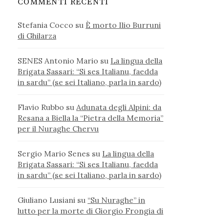
COMMENTI RECENTI
Stefania Cocco
su
È morto Ilio Burruni
di Ghilarza
SENES Antonio Mario
su
La lingua della
Brigata Sassari: “Si ses Italianu, faedda
in sardu” (se sei Italiano, parla in sardo)
Flavio Rubbo
su
Adunata degli Alpini: da
Resana a Biella la “Pietra della Memoria”
per il Nuraghe Chervu
Sergio Mario Senes
su
La lingua della
Brigata Sassari: “Si ses Italianu, faedda
in sardu” (se sei Italiano, parla in sardo)
Giuliano Lusiani
su
“Su Nuraghe” in
lutto per la morte di Giorgio Frongia di