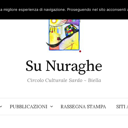
una migliore esperienza di navigazione. Proseguendo nel sito acconsenti al
Su Nuraghe
Circolo Culturale Sardo ~ Biella
PUBBLICAZIONI
RASSEGNA STAMPA
SITI