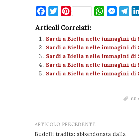
F
T
Pi
W
M
T
a
w
nt
h
es
el
Articoli Correlati:
c
it
er
at
se
e
e
te
es
s
n
gr
Sardi a Biella nelle immagini di
Sardi a Biella nelle immagini di
b
r
t
A
g
a
Sardi a Biella nelle immagini di
o
p
er
m
Sardi a Biella nelle immagini d
o
p
Sardi a Biella nelle immagini di
k
su 
ARTICOLO PRECEDENTE
Post
Budelli tradita: abbandonata dalla