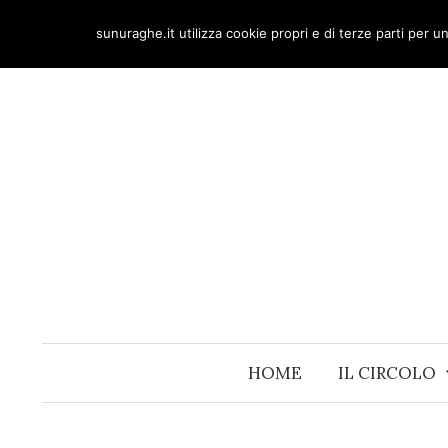
Skip
sunuraghe.it utilizza cookie propri e di terze parti per 
to
content
HOME
IL CIRCOLO