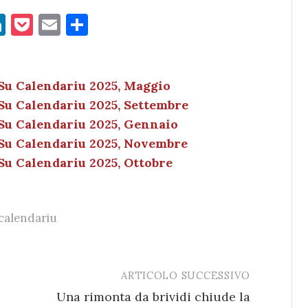
Li
P
E
C
n
o
m
o
k
c
ai
n
e
k
l
di
 Su Calendariu 2025, Maggio
 Su Calendariu 2025, Settembre
dI
et
vi
 Su Calendariu 2025, Gennaio
n
di
i Su Calendariu 2025, Novembre
 Su Calendariu 2025, Ottobre
calendariu
ARTICOLO SUCCESSIVO
Una rimonta da brividi chiude la