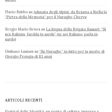
Flavio Rubbo
su
Adunata degli Alpini: da Resana a Biella la
“Pietra della Memoria” per il Nuraghe Chervu
Sergio Mario Senes
su
La lingua della Brigata Sassari: “Si
ses Italianu, faedda in sardu” (se sei Italiano, parla in
sardo)
Giuliano Lusiani
su
“Su Nuraghe” in lutto per la morte di
Giorgio Frongia di 83 anni
ARTICOLI RECENTI
Festival delle Identità: un ponte di cultura, impresa e