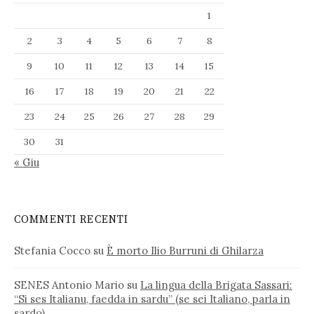
1
2
3
4
5
6
7
8
9
10
11
12
13
14
15
16
17
18
19
20
21
22
23
24
25
26
27
28
29
30
31
« Giu
COMMENTI RECENTI
Stefania Cocco
su
È morto Ilio Burruni di Ghilarza
SENES Antonio Mario
su
La lingua della Brigata Sassari:
“Si ses Italianu, faedda in sardu” (se sei Italiano, parla in
sardo)