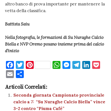
altro banco di prova importante per mantenere la
vetta della classifica.
Battista Saiu
Nella fotografia, le formazioni di Su Nuraghe Calcio
Biella e NVP Oremo posano insieme prima del calcio
d’inizio
F
T
Pi
W
M
T
Li
P
a
w
nt
h
es
el
n
o
E
C
c
it
er
at
se
e
k
c
m
o
e
te
es
s
n
gr
e
k
Articoli Correlati:
ai
n
b
r
t
A
g
a
dI
et
Seconda giornata Campionato provinciale
l
di
calcio a 7: “Su Nuraghe Calcio Biella” vince
o
p
er
m
n
vi
3-2 contro “Piuma Café”