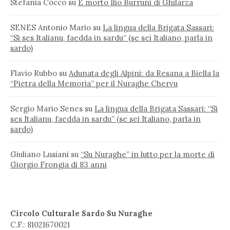
Stefania Cocco
su
È morto Ilio Burruni di Ghilarza
SENES Antonio Mario
su
La lingua della Brigata Sassari:
“Si ses Italianu, faedda in sardu” (se sei Italiano, parla in
sardo)
Flavio Rubbo
su
Adunata degli Alpini: da Resana a Biella la
“Pietra della Memoria” per il Nuraghe Chervu
Sergio Mario Senes
su
La lingua della Brigata Sassari: “Si
ses Italianu, faedda in sardu” (se sei Italiano, parla in
sardo)
Giuliano Lusiani
su
“Su Nuraghe” in lutto per la morte di
Giorgio Frongia di 83 anni
Circolo Culturale Sardo Su Nuraghe
C.F.: 81021670021