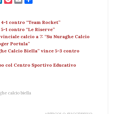
n
o
m
o
k
c
ai
n
e
k
l
di
e 4-1 contro “Team Rocket”
 5-1 contro “Le Riserve”
dI
et
vi
inciale calcio a 7: “Su Nuraghe Calcio
n
di
oger Portula”
he Calcio Biella” vince 5-3 contro
po col Centro Sportivo Educativo
he calcio biella