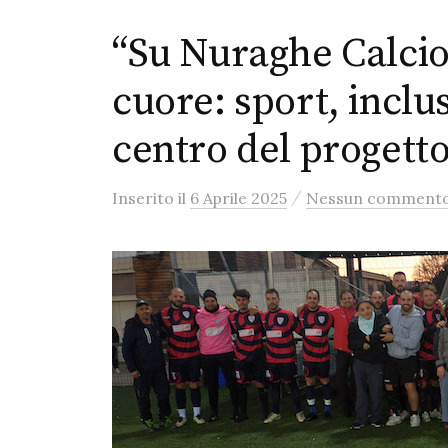
“Su Nuraghe Calcio 
cuore: sport, inclus
centro del progett
/
Inserito
il
6 Aprile 2025
Nessun comment