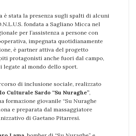
 è stata la presenza sugli spalti di alcuni
O.N.L.U.S. fondata a Sagliano Micca nel
gionale per l’assistenza a persone con
a cooperativa, impegnata quotidianamente
one, è partner attiva del progetto
spiti protagonisti anche fuori dal campo,
li legate al mondo dello sport.
rcorso di inclusione sociale, realizzato
lo Culturale Sardo “Su Nuraghe”
,
sua formazione giovanile “Su Nuraghe
rmona e preparata dal massaggiatore
nizzativo di Gaetano Pitarresi.
aro Lama
, bomber di “Su Nuraghe” e