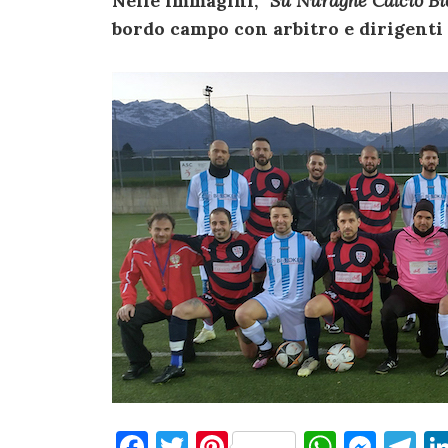
Nelle immagini,
“Su Nuraghe Calcio Bie
bordo campo con arbitro e dirigenti 
F
T
Pi
W
M
T