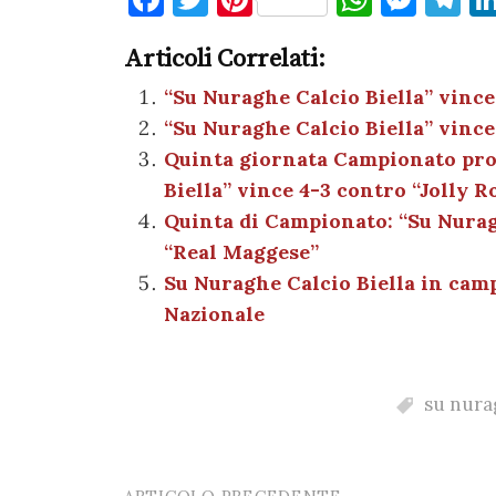
a
w
nt
h
es
el
Articoli Correlati:
c
it
er
at
se
e
e
te
es
s
n
gr
“Su Nuraghe Calcio Biella” vinc
“Su Nuraghe Calcio Biella” vince
b
r
t
A
g
a
Quinta giornata Campionato prov
o
p
er
m
Biella” vince 4-3 contro “Jolly R
o
p
Quinta di Campionato: “Su Nurag
k
“Real Maggese”
Su Nuraghe Calcio Biella in cam
Nazionale
su nurag