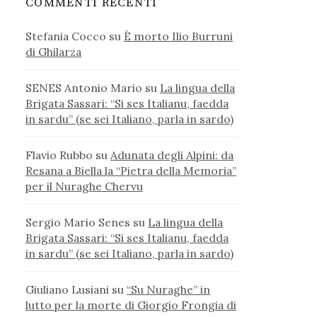
COMMENTI RECENTI
Stefania Cocco
su
È morto Ilio Burruni
di Ghilarza
SENES Antonio Mario
su
La lingua della
Brigata Sassari: “Si ses Italianu, faedda
in sardu” (se sei Italiano, parla in sardo)
Flavio Rubbo
su
Adunata degli Alpini: da
Resana a Biella la “Pietra della Memoria”
per il Nuraghe Chervu
Sergio Mario Senes
su
La lingua della
Brigata Sassari: “Si ses Italianu, faedda
in sardu” (se sei Italiano, parla in sardo)
Giuliano Lusiani
su
“Su Nuraghe” in
lutto per la morte di Giorgio Frongia di