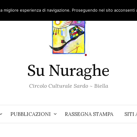
una migliore esperienza di navigazione. Proseguendo nel sito acconsenti al
Su Nuraghe
Circolo Culturale Sardo ~ Biella
PUBBLICAZIONI
RASSEGNA STAMPA
SITI