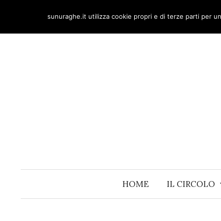
Skip
sunuraghe.it utilizza cookie propri e di terze parti per 
to
content
HOME
IL CIRCOLO