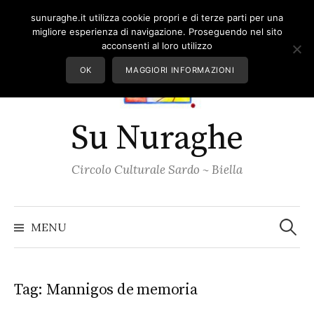
Skip
sunuraghe.it utilizza cookie propri e di terze parti per una
to
migliore esperienza di navigazione. Proseguendo nel sito
content
acconsenti al loro utilizzo
OK
MAGGIORI INFORMAZIONI
Su Nuraghe
Circolo Culturale Sardo ~ Biella
Ricerc
per:
MENU
Tag:
Mannigos de memoria