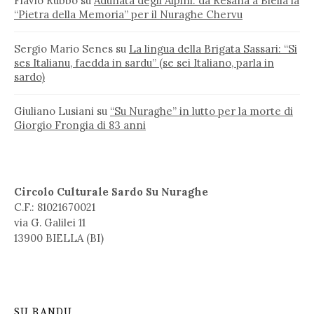
Flavio Rubbo
su
Adunata degli Alpini: da Resana a Biella la
“Pietra della Memoria” per il Nuraghe Chervu
Sergio Mario Senes
su
La lingua della Brigata Sassari: “Si
ses Italianu, faedda in sardu” (se sei Italiano, parla in
sardo)
Giuliano Lusiani
su
“Su Nuraghe” in lutto per la morte di
Giorgio Frongia di 83 anni
Circolo Culturale Sardo Su Nuraghe
C.F.: 81021670021
via G. Galilei 11
13900 BIELLA (BI)
SU BANDU