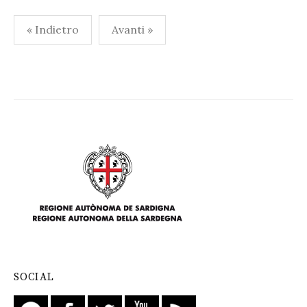
Paginazione
« Indietro
Avanti »
degli
articoli
SOCIAL