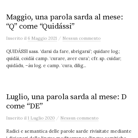
Maggio, una parola sarda al mese:
“Q” come “Quidássi”
/
Inserito
il
6 Maggio 2021
Nessun commento
QUIDÁSSI sass. ‘darsi da fare, sbrigarsi’; quidare log.;
quidái, coidái camp. ‘curare, aver cura’; cfr. sp. cuidar;
quidádu, –áu log. e camp. ‘cura, dilig...
Luglio, una parola sarda al mese: D
come “DE”
/
Inserito
il
1 Luglio 2020
Nessun commento
Radici e semantica delle parole sarde rivisitate mediante