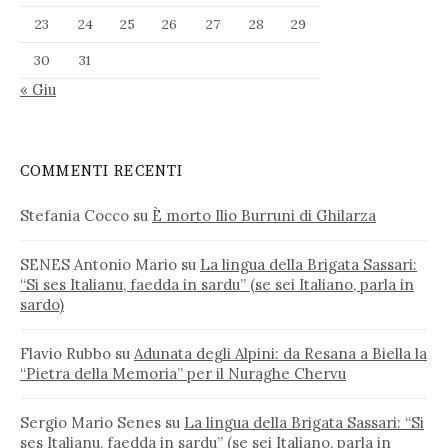
23
24
25
26
27
28
29
30
31
« Giu
COMMENTI RECENTI
Stefania Cocco
su
È morto Ilio Burruni di Ghilarza
SENES Antonio Mario
su
La lingua della Brigata Sassari:
“Si ses Italianu, faedda in sardu” (se sei Italiano, parla in
sardo)
Flavio Rubbo
su
Adunata degli Alpini: da Resana a Biella la
“Pietra della Memoria” per il Nuraghe Chervu
Sergio Mario Senes
su
La lingua della Brigata Sassari: “Si
ses Italianu, faedda in sardu” (se sei Italiano, parla in