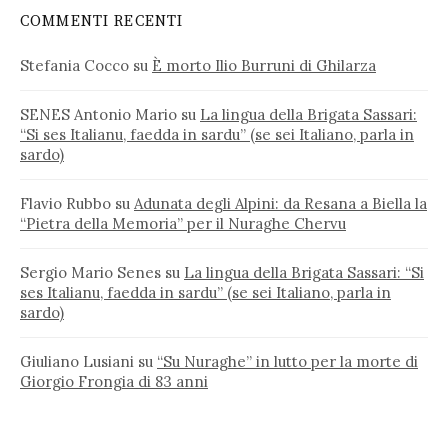
COMMENTI RECENTI
Stefania Cocco
su
È morto Ilio Burruni di Ghilarza
SENES Antonio Mario
su
La lingua della Brigata Sassari:
“Si ses Italianu, faedda in sardu” (se sei Italiano, parla in
sardo)
Flavio Rubbo
su
Adunata degli Alpini: da Resana a Biella la
“Pietra della Memoria” per il Nuraghe Chervu
Sergio Mario Senes
su
La lingua della Brigata Sassari: “Si
ses Italianu, faedda in sardu” (se sei Italiano, parla in
sardo)
Giuliano Lusiani
su
“Su Nuraghe” in lutto per la morte di
Giorgio Frongia di 83 anni