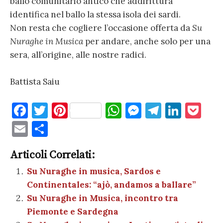
ballo comunitario antico che addirittura
identifica nel ballo la stessa isola dei sardi.
Non resta che cogliere l’occasione offerta da
Su
Nuraghe in Musica
per andare, anche solo per una
sera, all’origine, alle nostre radici.
Battista Saiu
F
T
Pi
W
M
T
Li
P
a
w
nt
h
es
el
n
o
E
C
c
it
er
at
se
e
k
c
m
o
e
te
es
s
n
gr
e
k
Articoli Correlati:
ai
n
b
r
t
A
g
a
dI
et
Su Nuraghe in musica, Sardos e
l
di
Continentales: “ajò, andamos a ballare”
o
p
er
m
n
vi
Su Nuraghe in Musica, incontro tra
o
p
di
Piemonte e Sardegna
k