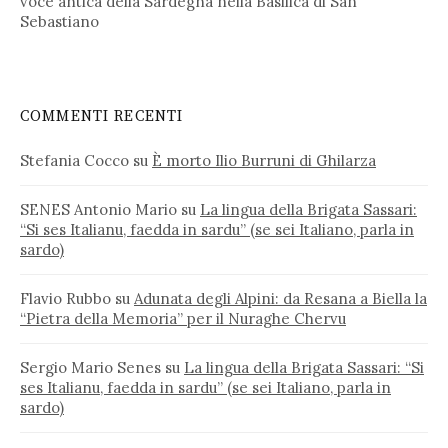
voce antica della Sardegna nella Basilica di San
Sebastiano
COMMENTI RECENTI
Stefania Cocco
su
È morto Ilio Burruni di Ghilarza
SENES Antonio Mario
su
La lingua della Brigata Sassari:
“Si ses Italianu, faedda in sardu” (se sei Italiano, parla in
sardo)
Flavio Rubbo
su
Adunata degli Alpini: da Resana a Biella la
“Pietra della Memoria” per il Nuraghe Chervu
Sergio Mario Senes
su
La lingua della Brigata Sassari: “Si
ses Italianu, faedda in sardu” (se sei Italiano, parla in
sardo)