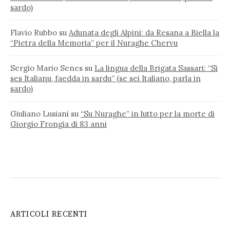
sardo)
Flavio Rubbo
su
Adunata degli Alpini: da Resana a Biella la
“Pietra della Memoria” per il Nuraghe Chervu
Sergio Mario Senes
su
La lingua della Brigata Sassari: “Si
ses Italianu, faedda in sardu” (se sei Italiano, parla in
sardo)
Giuliano Lusiani
su
“Su Nuraghe” in lutto per la morte di
Giorgio Frongia di 83 anni
ARTICOLI RECENTI