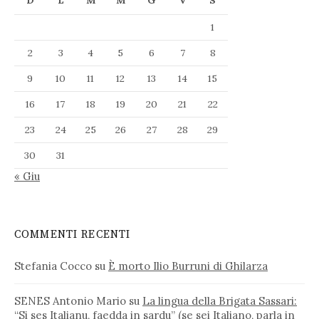
D
L
M
M
G
V
S
1
2
3
4
5
6
7
8
9
10
11
12
13
14
15
16
17
18
19
20
21
22
23
24
25
26
27
28
29
30
31
« Giu
COMMENTI RECENTI
Stefania Cocco
su
È morto Ilio Burruni di Ghilarza
SENES Antonio Mario
su
La lingua della Brigata Sassari:
“Si ses Italianu, faedda in sardu” (se sei Italiano, parla in