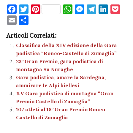
F
T
Pi
W
M
T
Li
P
a
w
nt
h
es
el
n
o
E
C
c
it
er
at
se
e
k
c
m
o
e
te
es
s
n
gr
e
k
Articoli Correlati:
ai
n
b
r
t
A
g
a
dI
et
Classifica della XIV edizione della Gara
l
di
podistica “Ronco-Castello di Zumaglia”
o
p
er
m
n
vi
23° Gran Premio, gara podistica di
o
p
di
montagna Su Nuraghe
k
Gara podistica, amare la Sardegna,
ammirare le Alpi biellesi
XV Gara podistica di montagna “Gran
Premio Castello di Zumaglia”
107 atleti al 18° Gran Premio Ronco
Castello di Zumaglia