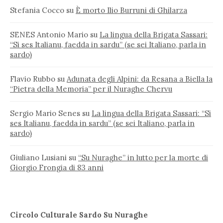
Stefania Cocco
su
È morto Ilio Burruni di Ghilarza
SENES Antonio Mario
su
La lingua della Brigata Sassari:
“Si ses Italianu, faedda in sardu” (se sei Italiano, parla in
sardo)
Flavio Rubbo
su
Adunata degli Alpini: da Resana a Biella la
“Pietra della Memoria” per il Nuraghe Chervu
Sergio Mario Senes
su
La lingua della Brigata Sassari: “Si
ses Italianu, faedda in sardu” (se sei Italiano, parla in
sardo)
Giuliano Lusiani
su
“Su Nuraghe” in lutto per la morte di
Giorgio Frongia di 83 anni
Circolo Culturale Sardo Su Nuraghe