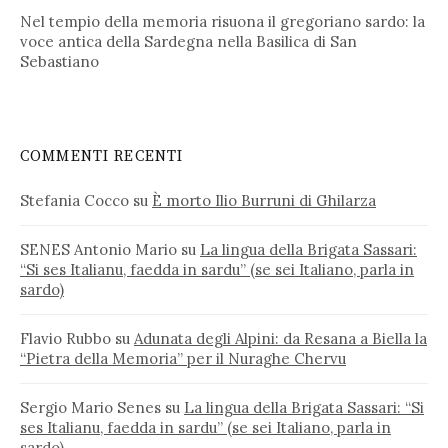
Nel tempio della memoria risuona il gregoriano sardo: la
voce antica della Sardegna nella Basilica di San
Sebastiano
COMMENTI RECENTI
Stefania Cocco
su
È morto Ilio Burruni di Ghilarza
SENES Antonio Mario
su
La lingua della Brigata Sassari:
“Si ses Italianu, faedda in sardu” (se sei Italiano, parla in
sardo)
Flavio Rubbo
su
Adunata degli Alpini: da Resana a Biella la
“Pietra della Memoria” per il Nuraghe Chervu
Sergio Mario Senes
su
La lingua della Brigata Sassari: “Si
ses Italianu, faedda in sardu” (se sei Italiano, parla in
sardo)