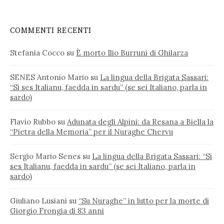
COMMENTI RECENTI
Stefania Cocco
su
È morto Ilio Burruni di Ghilarza
SENES Antonio Mario
su
La lingua della Brigata Sassari:
“Si ses Italianu, faedda in sardu” (se sei Italiano, parla in
sardo)
Flavio Rubbo
su
Adunata degli Alpini: da Resana a Biella la
“Pietra della Memoria” per il Nuraghe Chervu
Sergio Mario Senes
su
La lingua della Brigata Sassari: “Si
ses Italianu, faedda in sardu” (se sei Italiano, parla in
sardo)
Giuliano Lusiani
su
“Su Nuraghe” in lutto per la morte di
Giorgio Frongia di 83 anni