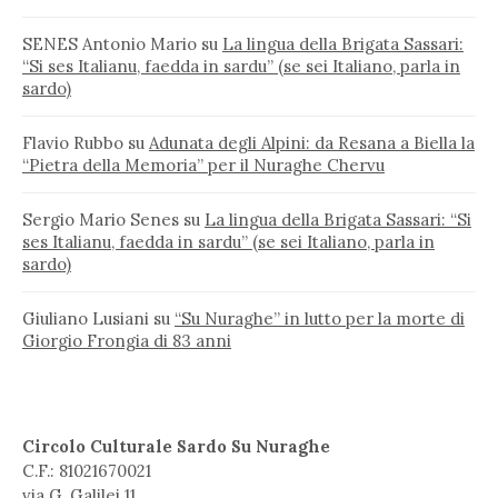
SENES Antonio Mario
su
La lingua della Brigata Sassari:
“Si ses Italianu, faedda in sardu” (se sei Italiano, parla in
sardo)
Flavio Rubbo
su
Adunata degli Alpini: da Resana a Biella la
“Pietra della Memoria” per il Nuraghe Chervu
Sergio Mario Senes
su
La lingua della Brigata Sassari: “Si
ses Italianu, faedda in sardu” (se sei Italiano, parla in
sardo)
Giuliano Lusiani
su
“Su Nuraghe” in lutto per la morte di
Giorgio Frongia di 83 anni
Circolo Culturale Sardo Su Nuraghe
C.F.: 81021670021
via G. Galilei 11