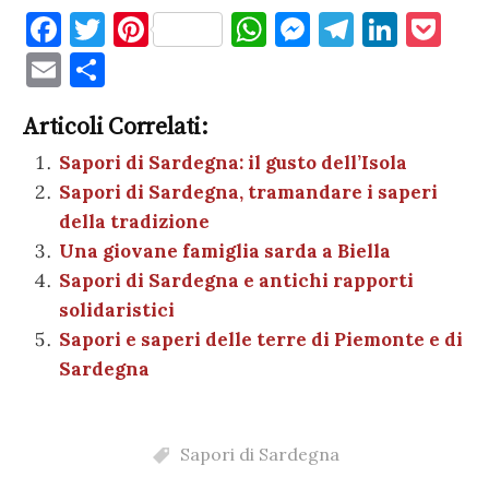
F
T
Pi
W
M
T
Li
P
a
w
nt
h
es
el
n
o
E
C
c
it
er
at
se
e
k
c
m
o
e
te
es
s
n
gr
e
k
Articoli Correlati:
ai
n
b
r
t
A
g
a
dI
et
Sapori di Sardegna: il gusto dell’Isola
l
di
Sapori di Sardegna, tramandare i saperi
o
p
er
m
n
vi
della tradizione
o
p
di
Una giovane famiglia sarda a Biella
k
Sapori di Sardegna e antichi rapporti
solidaristici
Sapori e saperi delle terre di Piemonte e di
Sardegna
Sapori di Sardegna