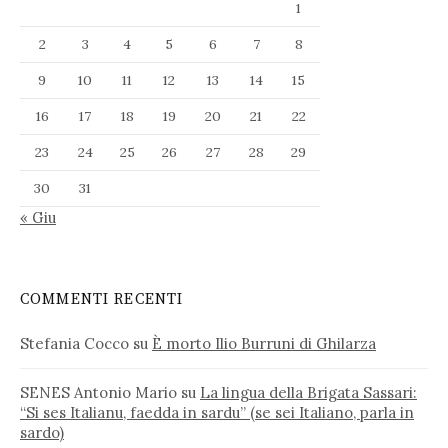
1
2
3
4
5
6
7
8
9
10
11
12
13
14
15
16
17
18
19
20
21
22
23
24
25
26
27
28
29
30
31
« Giu
COMMENTI RECENTI
Stefania Cocco
su
È morto Ilio Burruni di Ghilarza
SENES Antonio Mario
su
La lingua della Brigata Sassari:
“Si ses Italianu, faedda in sardu” (se sei Italiano, parla in
sardo)