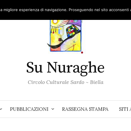
una migliore esperienza di navigazione. Proseguendo nel sito acconsenti al
Su Nuraghe
Circolo Culturale Sardo ~ Biella
PUBBLICAZIONI
RASSEGNA STAMPA
SITI