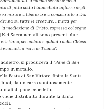
 Sacramentali. Il mondo sensibile nella
to di fatto sotto l’immediato influsso degli
veva mirare a liberarlo e a consacrarlo a Dio
divina su tutte le creature. I mezzi per
e la mediazione di Cristo, espressa col segno
…] Nei Sacramentali sono presenti due
o cristiano, secondato e guidato dalla Chiesa,
gli elementi a bene dell’uomo
“.
 addietro, si produceva il “
Pane di San
ampo in metallo.
ella Festa di San Vittore, finita la Santa
i buoi, da un carro sontuosamente
uintali di pane benedetto.
o viene distribuito durante la Santa
edeli.