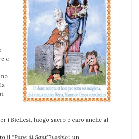
,
a
o
re e
ano
la
ri
er i Biellesi, luogo sacro e caro anche al
o il “
Pane di Sant’Eusebio
“, un