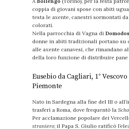
A
Bollengo
(Torino), per la festa patr
coppia di giovani spose con abiti ugual
testa le axente, canestri sormontati da 
colorati.
Nella parrocchia di Vagna di
Domodos
donne in abiti tradizionali portano su c
alle axente canavesi, che rimandano al
della loro funzione di distribuire pane 
Eusebio da Cagliari, 1° Vescovo 
Piemonte
Nato in Sardegna alla fine del III o all’
trasferì a Roma, dove frequentò la
Scho
Per acclamazione popolare dei Vercell
straniero
; il Papa S. Giulio ratificò l’