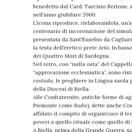
benedetto dal Card. Tarcisio Bertone, a
nell’anno giubilare 2000.
L’icona riproduce, rielaborandola, un’
centenario di incoronazione del simula
presentata da Sant’Eusebio da Cagliari
la testa dell’eretico prete Ario. In ba
dei Quattro Mori di Sardegna.
Nel retro, con “nulla osta” del Cappel
“approvazione ecclesiastica”, sono ris
cantadu
, le preghiere in Lingua sarda
della Diocesi di Biella.
Alle Confraternite, antiche forme di ag
Piemonte come
Badie
), dette anche Co
affidato il compito di organizzare il te
poveri o quello rituale come quello di 
A Biella, prima della Grande Guerra, s