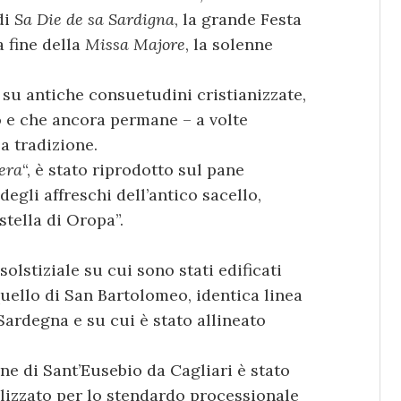
di
Sa Die de sa Sardigna
, la grande Festa
a fine della
Missa Majore
, la solenne
 su antiche consuetudini cristianizzate,
lo e che ancora permane – a volte
a tradizione.
era
“, è stato riprodotto sul pane
egli affreschi dell’antico sacello,
tella di Oropa”.
olstiziale su cui sono stati edificati
uello di San Bartolomeo, identica linea
 Sardegna e su cui è stato allineato
ne di Sant’Eusebio da Cagliari è stato
ealizzato per lo stendardo processionale