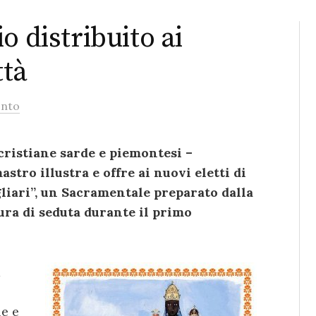
o distribuito ai
ttà
nto
 cristiane sarde e piemontesi –
stro illustra e offre ai nuovi eletti di
gliari”, un Sacramentale preparato dalla
ura di seduta durante il primo
à
e e