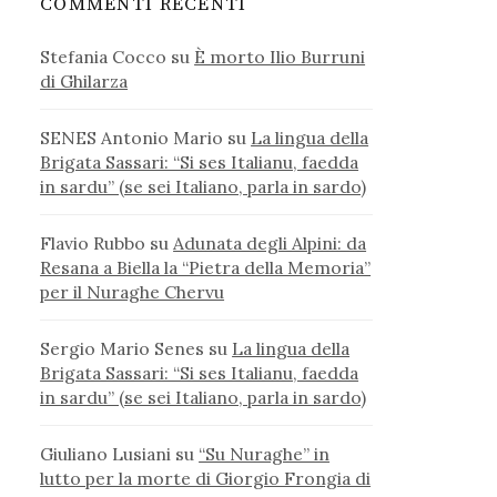
COMMENTI RECENTI
Stefania Cocco
su
È morto Ilio Burruni
di Ghilarza
SENES Antonio Mario
su
La lingua della
Brigata Sassari: “Si ses Italianu, faedda
in sardu” (se sei Italiano, parla in sardo)
Flavio Rubbo
su
Adunata degli Alpini: da
Resana a Biella la “Pietra della Memoria”
per il Nuraghe Chervu
Sergio Mario Senes
su
La lingua della
Brigata Sassari: “Si ses Italianu, faedda
in sardu” (se sei Italiano, parla in sardo)
Giuliano Lusiani
su
“Su Nuraghe” in
lutto per la morte di Giorgio Frongia di