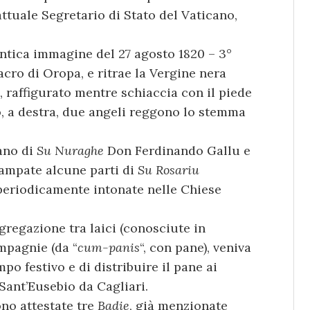
ttuale Segretario di Stato del Vaticano,
antica immagine del 27 agosto 1820 – 3°
cro di Oropa, e ritrae la Vergine nera
, raffigurato mentre schiaccia con il piede
sso, a destra, due angeli reggono lo stemma
lano di
Su Nuraghe
Don Ferdinando Gallu e
tampate alcune parti di
Su Rosariu
 periodicamente intonate nelle Chiese
gregazione tra laici (conosciute in
mpagnie (da “
cum-panis
“, con pane), veniva
mpo festivo e di distribuire il pane ai
Sant’Eusebio da Cagliari.
ono attestate tre
Badie
, già menzionate