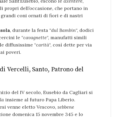
onale Sant’Eusebio, escono le
axentere
,
i propri dell’occasione, che portano in
grandi coni ornati di fiori e di nastri
sola
, durante la festa “
dul Bambin
“, dodici
ercini le “
cavagnette
“, manufatti simili
le diffusissime “
carità
“, così dette per via
ai poveri.
di Vercelli, Santo, Patrono del
inizio del IV secolo, Eusebio da Cagliari si
la
insieme al futuro Papa Liberio.
esi venne eletto Vescovo,
sebbene
elezione domenica 15 novembre 345 e lo