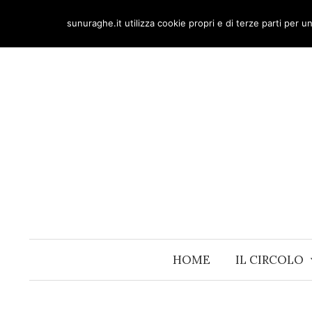
Skip
sunuraghe.it utilizza cookie propri e di terze parti per 
to
content
HOME
IL CIRCOLO