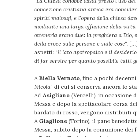
“
La Chiesa conobbe assai presto l’uso dei
concezione cristiana antica era considera
spiriti malvagi, e l’opera della chiesa do
mediante una larga effusione della virtù 
ottenerla erano due: la preghiera a Dio, 
della croce sulle persone e sulle cose
“. [
aspetti: “
il lato apotropaico e il desideri
di far servire per quanto possibile tutti 
A
Biella Vernato
, fino a pochi decenni
Nicola
” di cui si conserva ancora lo st
Ad
Asigliano
(Vercelli), in occasione d
Messa e dopo la spettacolare corsa de
bardato di rosso, vengono distribuiti q
A
Giaglione
(Torino), il pane benedett
Messa, subito dopo la comunione dei f