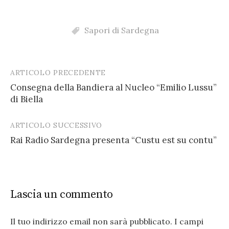
Sapori di Sardegna
ARTICOLO PRECEDENTE
Post
Consegna della Bandiera al Nucleo “Emilio Lussu”
navigation
di Biella
ARTICOLO SUCCESSIVO
Rai Radio Sardegna presenta “Custu est su contu”
Lascia un commento
Il tuo indirizzo email non sarà pubblicato.
I campi