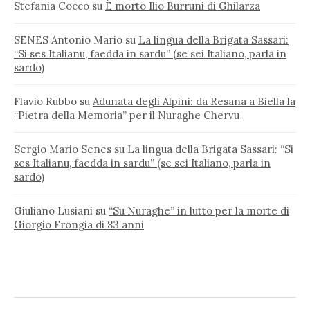
Stefania Cocco
su
È morto Ilio Burruni di Ghilarza
SENES Antonio Mario
su
La lingua della Brigata Sassari:
“Si ses Italianu, faedda in sardu” (se sei Italiano, parla in
sardo)
Flavio Rubbo
su
Adunata degli Alpini: da Resana a Biella la
“Pietra della Memoria” per il Nuraghe Chervu
Sergio Mario Senes
su
La lingua della Brigata Sassari: “Si
ses Italianu, faedda in sardu” (se sei Italiano, parla in
sardo)
Giuliano Lusiani
su
“Su Nuraghe” in lutto per la morte di
Giorgio Frongia di 83 anni