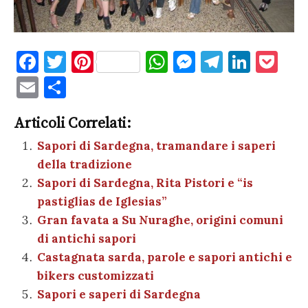
F
T
Pi
W
M
T
Li
P
a
w
nt
h
es
el
n
o
E
C
c
it
er
at
se
e
k
c
m
o
e
te
es
s
n
gr
e
k
Articoli Correlati:
ai
n
b
r
t
A
g
a
dI
et
Sapori di Sardegna, tramandare i saperi
l
di
della tradizione
o
p
er
m
n
vi
Sapori di Sardegna, Rita Pistori e “is
o
p
di
pastiglias de Iglesias”
k
Gran favata a Su Nuraghe, origini comuni
di antichi sapori
Castagnata sarda, parole e sapori antichi e
bikers customizzati
Sapori e saperi di Sardegna