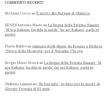
COMMENTI RECENTI
Stefania Cocco
su
È morto Ilio Burruni di Ghilarza
SENES Antonio Mario
su
La lingua della Brigata Sassari:
“Si ses Italianu, faedda in sardu” (se sei Italiano, parla in
sardo)
Flavio Rubbo
su
Adunata degli Alpini: da Resana a Biella la
“Pietra della Memoria” per il Nuraghe Chervu
Sergio Mario Senes
su
La lingua della Brigata Sassari: “Si
ses Italianu, faedda in sardu” (se sei Italiano, parla in
sardo)
Giuliano Lusiani
su
“Su Nuraghe” in lutto per la morte di
Giorgio Frongia di 83 anni