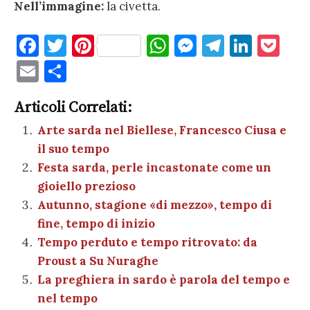
Nell’immagine:
la civetta.
F
T
Pi
W
M
T
Li
P
a
w
nt
h
es
el
n
o
E
C
c
it
er
at
se
e
k
c
m
o
e
te
es
s
n
gr
e
k
Articoli Correlati:
ai
n
b
r
t
A
g
a
dI
et
Arte sarda nel Biellese, Francesco Ciusa e
l
di
il suo tempo
o
p
er
m
n
vi
Festa sarda, perle incastonate come un
o
p
di
gioiello prezioso
k
Autunno, stagione «di mezzo», tempo di
fine, tempo di inizio
Tempo perduto e tempo ritrovato: da
Proust a Su Nuraghe
La preghiera in sardo è parola del tempo e
nel tempo