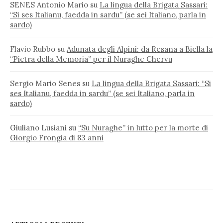
SENES Antonio Mario
su
La lingua della Brigata Sassari:
“Si ses Italianu, faedda in sardu” (se sei Italiano, parla in
sardo)
Flavio Rubbo
su
Adunata degli Alpini: da Resana a Biella la
“Pietra della Memoria” per il Nuraghe Chervu
Sergio Mario Senes
su
La lingua della Brigata Sassari: “Si
ses Italianu, faedda in sardu” (se sei Italiano, parla in
sardo)
Giuliano Lusiani
su
“Su Nuraghe” in lutto per la morte di
Giorgio Frongia di 83 anni