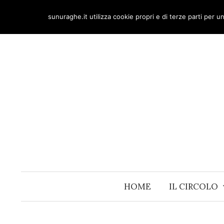
Skip
sunuraghe.it utilizza cookie propri e di terze parti per 
to
content
HOME
IL CIRCOLO