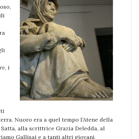
oso,
di
ra
li
re
, i
ti
a terra. Nuoro era a quel tempo l’Atene della
atta, alla scrittrice Grazia Deledda, al
iamo Gallisai e a tanti altri giovani