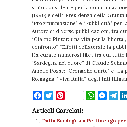
stato consulente per la comunicazione
(1996) e della Presidenza della Giunta 
“Programmazione” e “Pubblicità” per la
Autore di diverse pubblicazioni, tra cui
“Giaime Pintor: una vita per la libertà”,
confronto”, “Effetti collaterali: la pubbli
Ha curato numerosi libri tra cui tutte
“Sardegna nel cuore” di Claude Schmitt
Amelie Posse; “Cronache d’arte” e “La 
Romagna; “Viva Italia”, degli Inti Illima
F
T
Pi
W
M
T
a
w
nt
h
es
el
Articoli Correlati:
c
it
er
at
se
e
e
te
es
s
n
gr
Dalla Sardegna a Pettinengo per 