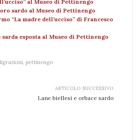
ll’ucciso” al Museo di Pettinengo
dI
et
vi
soro sardo al Museo di Pettinengo
n
di
armo “La madre dell’ucciso” di Francesco
te sarda esposta al Museo di Pettinengo
igrazioni
,
pettinengo
ARTICOLO SUCCESSIVO
Lane biellesi e orbace sardo