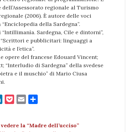
 dell’Assessorato regionale al Turismo
regionale (2006). È autore delle voci
 “Enciclopedia della Sardegna”.
 “Intillimanìa. Sardegna, Cile e dintorni”,
 “Scrittori e pubblicitari: linguaggi a
cità e l’etica”.
 le opere del francese Edouard Vincent;
; “Interludio di Sardegna” della svedese
pietra e il muschio” di Mario Ciusa
ni.
Li
P
E
C
n
o
m
o
k
c
ai
n
e
k
l
di
vedere la “Madre dell’ucciso”