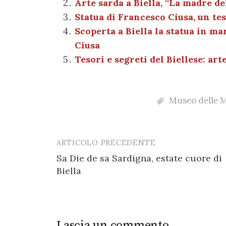
Arte sarda a Biella, “La madre de
b
r
t
A
g
a
Statua di Francesco Ciusa, un te
o
p
er
m
Scoperta a Biella la statua in m
o
p
Ciusa
k
Tesori e segreti del Biellese: ar
Museo delle M
ARTICOLO PRECEDENTE
Post
Sa Die de sa Sardigna, estate cuore di
navigation
Biella
Lascia un commento