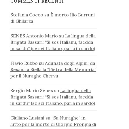
COMMENTI RECENTI
Stefania Cocco
su
È morto Ilio Burruni
di Ghilarza
SENES Antonio Mario
su
La lingua della
Brigata Sassari: “Si ses Italianu, faedda
in sardu” (se sei Italiano, parla in sardo)
Flavio Rubbo
su
Adunata degli Alpini: da
Resana a Biella la “Pietra della Memoria”
per il Nuraghe Chervu
Sergio Mario Senes
su
La lingua della
Brigata Sassari: “Si ses Italianu, faedda
in sardu” (se sei Italiano, parla in sardo)
Giuliano Lusiani
su
“Su Nuraghe” in
lutto per la morte di Giorgio Frongia di