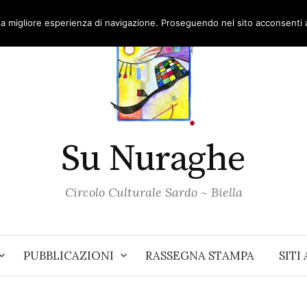
una migliore esperienza di navigazione. Proseguendo nel sito acconsenti al
Su Nuraghe
Circolo Culturale Sardo ~ Biella
PUBBLICAZIONI
RASSEGNA STAMPA
SITI