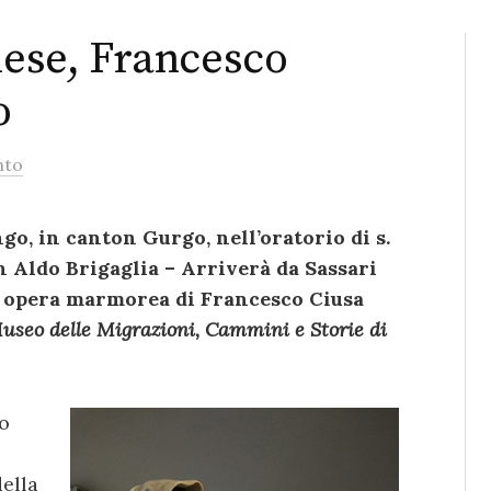
lese, Francesco
o
nto
engo, in canton Gurgo, nell’oratorio di s.
n Aldo Brigaglia – Arriverà da Sassari
”, opera marmorea di Francesco Ciusa
useo delle Migrazioni, Cammini e Storie di
o
della