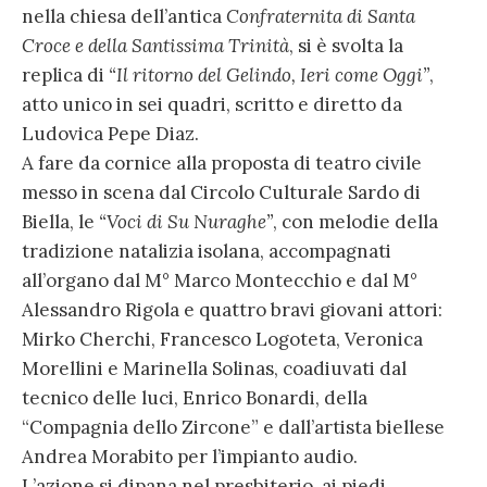
nella chiesa dell’antica
Confraternita di Santa
Croce e della Santissima Trinità
, si è svolta la
replica di
“Il ritorno del Gelindo, Ieri come Oggi”
,
atto unico in sei quadri, scritto e diretto da
Ludovica Pepe Diaz.
A fare da cornice alla proposta di teatro civile
messo in scena dal Circolo Culturale Sardo di
Biella, le
“Voci di Su Nuraghe”
, con melodie della
tradizione natalizia isolana, accompagnati
all’organo dal M° Marco Montecchio e dal M°
Alessandro Rigola e quattro bravi giovani attori:
Mirko Cherchi, Francesco Logoteta, Veronica
Morellini e Marinella Solinas, coadiuvati dal
tecnico delle luci, Enrico Bonardi, della
“Compagnia dello Zircone” e dall’artista biellese
Andrea Morabito per l’impianto audio.
L’azione si dipana nel presbiterio, ai piedi