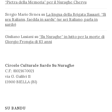
“Pietra della Memoria” per il Nuraghe Chervu
Sergio Mario Senes
su
La lingua della Brigata Sassari: “Si
ses Italianu, faedda in sardu” (se sei Italiano, parla in
sardo)
Giuliano Lusiani
su
“Su Nuraghe” in lutto per la morte di
Giorgio Frongia di 83 anni
Circolo Culturale Sardo Su Nuraghe
C.F.: 81021670021
via G. Galilei 11
13900 BIELLA (BI)
SU BANDU