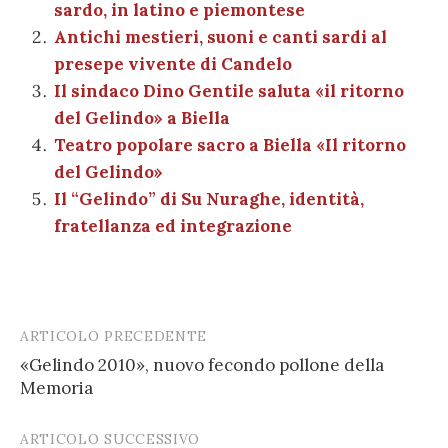
sardo, in latino e piemontese
o
p
er
m
n
vi
Antichi mestieri, suoni e canti sardi al
o
p
di
presepe vivente di Candelo
k
Il sindaco Dino Gentile saluta «il ritorno
del Gelindo» a Biella
Teatro popolare sacro a Biella «Il ritorno
del Gelindo»
Il “Gelindo” di Su Nuraghe, identità,
fratellanza ed integrazione
ARTICOLO PRECEDENTE
Post
«Gelindo 2010», nuovo fecondo pollone della
navigation
Memoria
ARTICOLO SUCCESSIVO