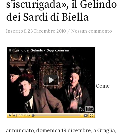
s’iscurigada», il Gelindo
dei Sardi di Biella
/
Inserito
il
23 Dicembre 2010
Nessun commento
Come
annunciato, domenica 19 dicembre, a Graglia,