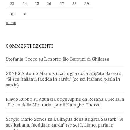
23
24
25
26
27
28
29
30
31
« Giu
COMMENTI RECENTI
Stefania Cocco
su
È morto Ilio Burruni di Ghilarza
SENES Antonio Mario
su
La lingua della Brigata Sassari:
“Si ses Italianu, faedda in sardu” (se sei Italiano, parla in
sardo)
Flavio Rubbo
su
Adunata degli Alpini: da Resana a Biella la
“Pietra della Memoria” per il Nuraghe Chervu
Sergio Mario Senes
su
La lingua della Brigata Sassari: “Si
ses Italianu, faedda in sardu” (se sei Italiano, parla in