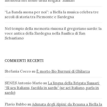
memoria nel nome della Brigata “Sassari”
“La Banda suona per noi”: a Biella la musica celebra tre
secoli di storia tra Piemonte e Sardegna
Nel tempio della memoria risuona il gregoriano sardo: la
voce antica della Sardegna nella Basilica di San
Sebastiano
COMMENTI RECENTI
Stefania Cocco
su
È morto Ilio Burruni di Ghilarza
SENES Antonio Mario
su
La lingua della Brigata Sassari:
“Si ses Italianu, faedda in sardu” (se sei Italiano, parla in
sardo)
Flavio Rubbo
su
Adunata degli Alpini: da Resana a Biella la