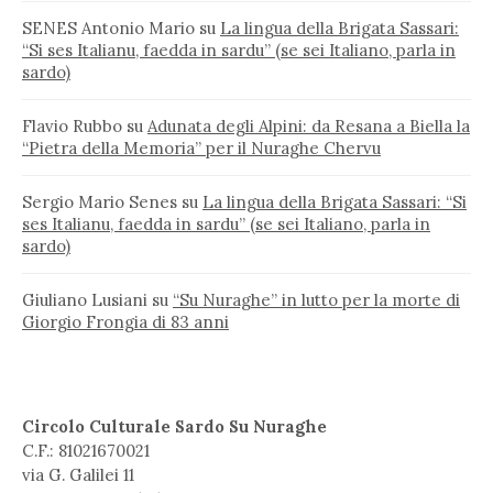
SENES Antonio Mario
su
La lingua della Brigata Sassari:
“Si ses Italianu, faedda in sardu” (se sei Italiano, parla in
sardo)
Flavio Rubbo
su
Adunata degli Alpini: da Resana a Biella la
“Pietra della Memoria” per il Nuraghe Chervu
Sergio Mario Senes
su
La lingua della Brigata Sassari: “Si
ses Italianu, faedda in sardu” (se sei Italiano, parla in
sardo)
Giuliano Lusiani
su
“Su Nuraghe” in lutto per la morte di
Giorgio Frongia di 83 anni
Circolo Culturale Sardo Su Nuraghe
C.F.: 81021670021
via G. Galilei 11