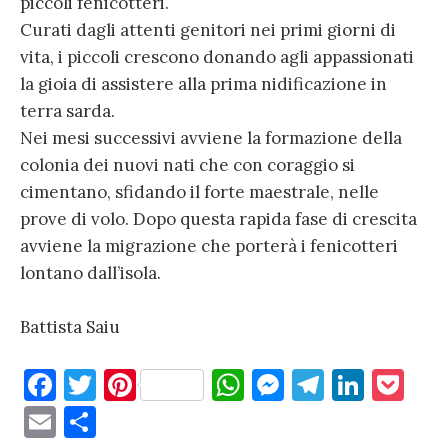
piccoli fenicotteri.
Curati dagli attenti genitori nei primi giorni di
vita, i piccoli crescono donando agli appassionati
la gioia di assistere alla prima nidificazione in
terra sarda.
Nei mesi successivi avviene la formazione della
colonia dei nuovi nati che con coraggio si
cimentano, sfidando il forte maestrale, nelle
prove di volo. Dopo questa rapida fase di crescita
avviene la migrazione che porterà i fenicotteri
lontano dall’isola.
Battista Saiu
F
T
Pi
W
M
T
Li
P
a
w
nt
h
es
el
n
o
E
C