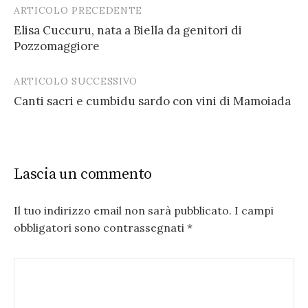
ARTICOLO PRECEDENTE
Post
Elisa Cuccuru, nata a Biella da genitori di
navigation
Pozzomaggiore
ARTICOLO SUCCESSIVO
Canti sacri e cumbidu sardo con vini di Mamoiada
Lascia un commento
Il tuo indirizzo email non sarà pubblicato.
I campi
obbligatori sono contrassegnati
*