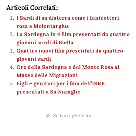
c
it
er
at
se
e
k
c
m
o
e
te
es
s
n
gr
e
k
Articoli Correlati:
ai
n
b
r
t
A
g
a
dI
et
I Sardi di su disterru come i fenicotteri
l
di
rosa a Molentargius
o
p
er
m
n
vi
La Sardegna in 4 film presentati da quattro
o
p
di
giovani sardi di Biella
k
Quattro nuovi film presentati da quattro
giovani sardi
Oro della Sardegna e del Monte Rosa al
Museo delle Migrazioni
Figli e genitori per i film dell’ISRE
presentati a Su Nuraghe
Su Nuraghe Film