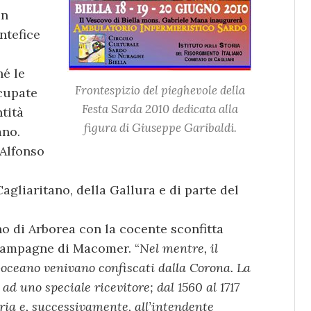
un
ntefice
hé le
Frontespizio del pieghevole della
cupate
Festa Sarda 2010 dedicata alla
ntità
figura di Giuseppe Garibaldi.
ano.
 Alfonso
Cagliaritano, della Gallura e di parte del
no di Arborea con la cocente sconfitta
 campagne di Macomer. “
Nel mentre, il
oceano venivano confiscati dalla Corona. La
ad uno speciale ricevitore; dal 1560 al 1717
ria e, successivamente, all’intendente