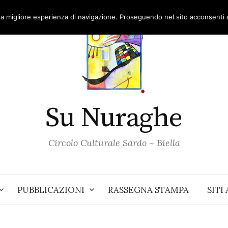
una migliore esperienza di navigazione. Proseguendo nel sito acconsenti al
Su Nuraghe
Circolo Culturale Sardo ~ Biella
PUBBLICAZIONI
RASSEGNA STAMPA
SITI