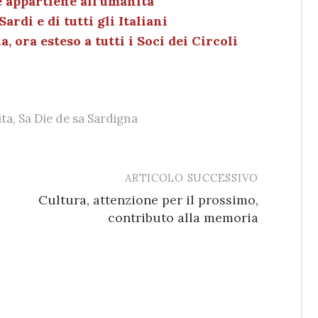
e appartiene all’umanità
n
di
ardi e di tutti gli Italiani
a, ora esteso a tutti i Soci dei Circoli
ita
,
Sa Die de sa Sardigna
ARTICOLO SUCCESSIVO
Cultura, attenzione per il prossimo,
contributo alla memoria