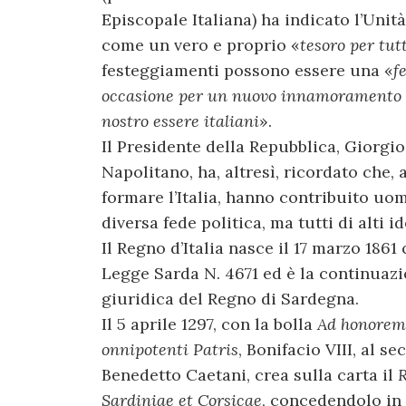
Episcopale Italiana) ha indicato l’Unità 
come un vero e proprio «
tesoro per tut
festeggiamenti possono essere una «
f
occasione per un nuovo innamoramento 
nostro essere italiani
».
Il Presidente della Repubblica, Giorgio
Napolitano, ha, altresì, ricordato che, 
formare l’Italia, hanno contribuito uom
diversa fede politica, ma tutti di alti id
Il Regno d’Italia nasce il 17 marzo 1861
Legge Sarda N. 4671 ed è la continuaz
giuridica del Regno di Sardegna.
Il 5 aprile 1297, con la bolla
Ad honorem
onnipotenti Patris
, Bonifacio VIII, al se
Benedetto Caetani, crea sulla carta il
Sardiniae et Corsicae
, concedendolo in