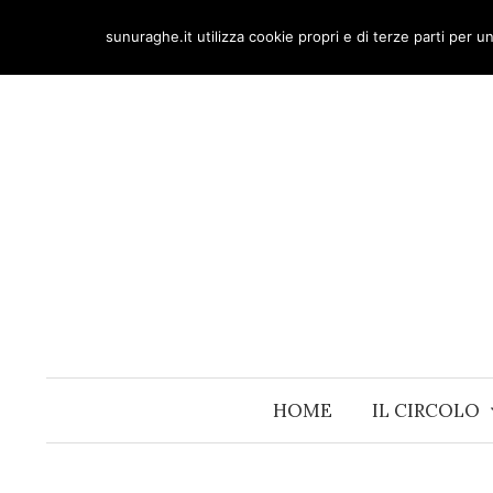
Skip
sunuraghe.it utilizza cookie propri e di terze parti per 
to
content
HOME
IL CIRCOLO