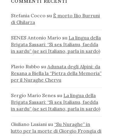
COMMENTI RECENTI
Stefania Cocco
su
È morto Ilio Burruni
di Ghilarza
SENES Antonio Mario
su
La lingua della
Brigata Sassari: “Si ses Italianu, faedda
in sardu” (se sei Italiano, parla in sardo)
Flavio Rubbo
su
Adunata degli Alpini: da
Resana a Biella la “Pietra della Memoria”
per il Nuraghe Chervu
Sergio Mario Senes
su
La lingua della
Brigata Sassari: “Si ses Italianu, faedda
in sardu” (se sei Italiano, parla in sardo)
Giuliano Lusiani
su
“Su Nuraghe” in
lutto per la morte di Giorgio Frongia di