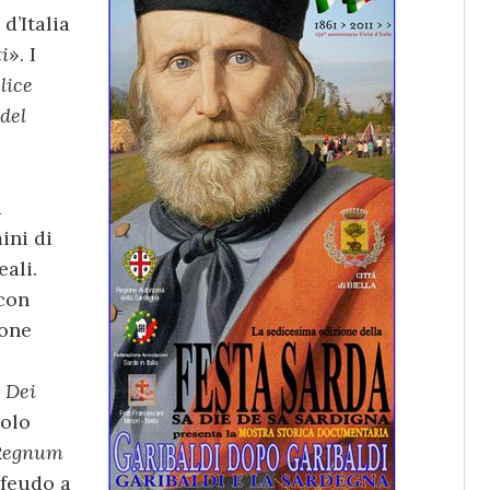
d’Italia
ti
». I
elice
del
a
ini di
eali.
 con
ione
 Dei
colo
Regnum
 feudo a