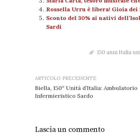
Maria Carta, tesoro musicale ch
o
p
er
m
Rossella Urru è libera! Gioia dei S
o
p
Sconto del 30% ai nativi dell’Isol
k
Sardi
150 anni Italia un
ARTICOLO PRECEDENTE
Post
Biella, 150° Unità d’Italia: Ambulatorio
navigation
Infermieristico Sardo
Lascia un commento