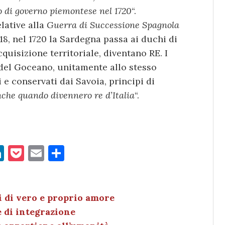
io di governo piemontese nel 1720
“.
elative alla
Guerra di Successione Spagnola
18, nel 1720 la Sardegna passa ai duchi di
quisizione territoriale, diventano RE. I
 del Goceano, unitamente allo stesso
 e conservati dai Savoia, principi di
nche quando divennero re d’Italia
“.
Li
P
E
C
n
o
m
o
k
c
ai
n
e
k
l
di
ti di vero e proprio amore
e di integrazione
dI
et
vi