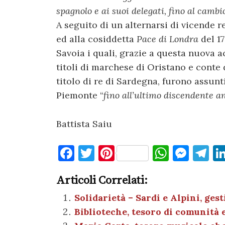
spagnolo e ai suoi delegati, fino al camb
A seguito di un alternarsi di vicende r
ed alla cosiddetta
Pace di Londra
del 17
Savoia i quali, grazie a questa nuova ac
titoli di marchese di Oristano e conte
titolo di re di Sardegna, furono assunti
Piemonte “
fino all’ultimo discendente a
Battista Saiu
F
T
Pi
W
M
T
a
w
nt
h
es
el
Articoli Correlati:
c
it
er
at
se
e
e
te
es
s
n
gr
Solidarietà – Sardi e Alpini, ges
Biblioteche, tesoro di comunità 
b
r
t
A
g
a