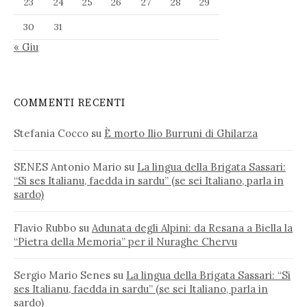
23
24
25
26
27
28
29
30
31
« Giu
COMMENTI RECENTI
Stefania Cocco
su
È morto Ilio Burruni di Ghilarza
SENES Antonio Mario
su
La lingua della Brigata Sassari:
“Si ses Italianu, faedda in sardu” (se sei Italiano, parla in
sardo)
Flavio Rubbo
su
Adunata degli Alpini: da Resana a Biella la
“Pietra della Memoria” per il Nuraghe Chervu
Sergio Mario Senes
su
La lingua della Brigata Sassari: “Si
ses Italianu, faedda in sardu” (se sei Italiano, parla in
sardo)