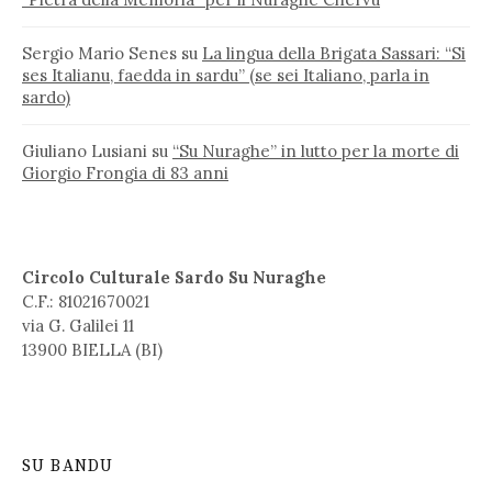
Sergio Mario Senes
su
La lingua della Brigata Sassari: “Si
ses Italianu, faedda in sardu” (se sei Italiano, parla in
sardo)
Giuliano Lusiani
su
“Su Nuraghe” in lutto per la morte di
Giorgio Frongia di 83 anni
Circolo Culturale Sardo Su Nuraghe
C.F.: 81021670021
via G. Galilei 11
13900 BIELLA (BI)
SU BANDU