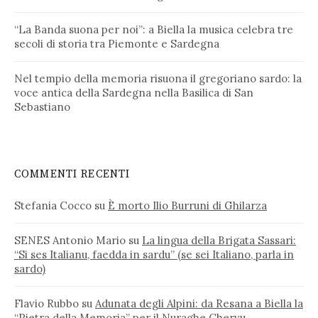
“La Banda suona per noi”: a Biella la musica celebra tre
secoli di storia tra Piemonte e Sardegna
Nel tempio della memoria risuona il gregoriano sardo: la
voce antica della Sardegna nella Basilica di San
Sebastiano
COMMENTI RECENTI
Stefania Cocco
su
È morto Ilio Burruni di Ghilarza
SENES Antonio Mario
su
La lingua della Brigata Sassari:
“Si ses Italianu, faedda in sardu” (se sei Italiano, parla in
sardo)
Flavio Rubbo
su
Adunata degli Alpini: da Resana a Biella la
“Pietra della Memoria” per il Nuraghe Chervu