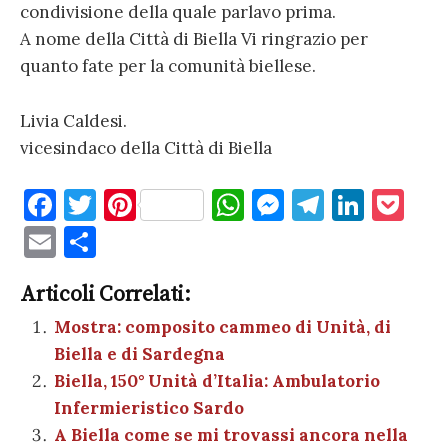
condivisione della quale parlavo prima.
A nome della Città di Biella Vi ringrazio per
quanto fate per la comunità biellese.
Livia Caldesi.
vicesindaco della Città di Biella
F
T
Pi
W
M
T
Li
P
a
w
nt
h
es
el
n
o
E
C
c
it
er
at
se
e
k
c
m
o
e
te
es
s
n
gr
e
k
Articoli Correlati:
ai
n
b
r
t
A
g
a
dI
et
Mostra: composito cammeo di Unità, di
l
di
Biella e di Sardegna
o
p
er
m
n
vi
Biella, 150° Unità d’Italia: Ambulatorio
o
p
di
Infermieristico Sardo
k
A Biella come se mi trovassi ancora nella