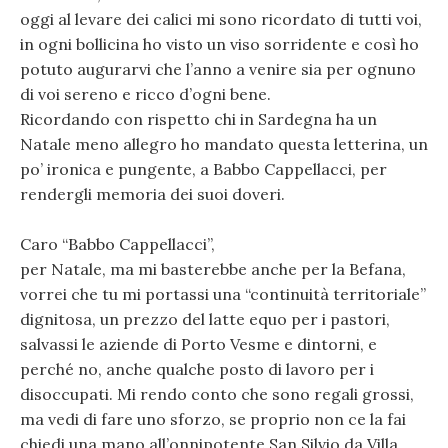
oggi al levare dei calici mi sono ricordato di tutti voi,
in ogni bollicina ho visto un viso sorridente e così ho
potuto augurarvi che l’anno a venire sia per ognuno
di voi sereno e ricco d’ogni bene.
Ricordando con rispetto chi in Sardegna ha un
Natale meno allegro ho mandato questa letterina, un
po’ ironica e pungente, a Babbo Cappellacci, per
rendergli memoria dei suoi doveri.
Caro “Babbo Cappellacci”,
per Natale, ma mi basterebbe anche per la Befana,
vorrei che tu mi portassi una “continuità territoriale”
dignitosa, un prezzo del latte equo per i pastori,
salvassi le aziende di Porto Vesme e dintorni, e
perché no, anche qualche posto di lavoro per i
disoccupati. Mi rendo conto che sono regali grossi,
ma vedi di fare uno sforzo, se proprio non ce la fai
chiedi una mano all’onnipotente San Silvio da Villa