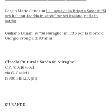
Sergio Mario Senes
su
La lingua della Brigata Sassari: “Si
ses Italianu, faedda in sardu” (se sei Italiano, parla in
sardo)
Giuliano Lusiani
su
“Su Nuraghe” in lutto per la morte di
Giorgio Frongia di 83 anni
Circolo Culturale Sardo Su Nuraghe
C.F.: 81021670021
via G. Galilei 11
13900 BIELLA (BI)
SU BANDU