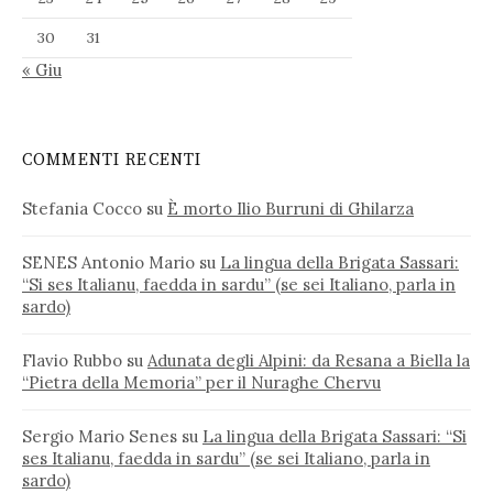
30
31
« Giu
COMMENTI RECENTI
Stefania Cocco
su
È morto Ilio Burruni di Ghilarza
SENES Antonio Mario
su
La lingua della Brigata Sassari:
“Si ses Italianu, faedda in sardu” (se sei Italiano, parla in
sardo)
Flavio Rubbo
su
Adunata degli Alpini: da Resana a Biella la
“Pietra della Memoria” per il Nuraghe Chervu
Sergio Mario Senes
su
La lingua della Brigata Sassari: “Si
ses Italianu, faedda in sardu” (se sei Italiano, parla in
sardo)