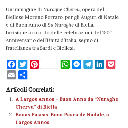
Un’immagine di
Nuraghe Chervu
, opera del
Biellese Moreno Ferraro, per gli Auguri di Natale
e di Buon Anno di
Su Nuraghe
di Biella.
Incisione a ricordo delle celebrazioni del 150°
Anniversario dell’Unità d’Italia, segno di
fratellanza tra Sardi e Biellesi.
F
T
Pi
W
M
T
Li
P
a
w
nt
h
es
el
n
o
E
C
c
it
er
at
se
e
k
c
m
o
e
te
es
s
n
gr
e
k
Articoli Correlati:
ai
n
b
r
t
A
g
a
dI
et
A Largos Annos – Buon Anno da “Nuraghe
l
di
Chervu” di Biella
o
p
er
m
n
vi
Bonas Pascas, Bona Pasca de Nadale, a
o
p
di
Largos Annos