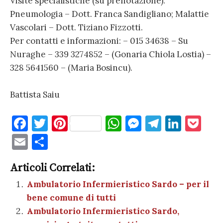
Visite specialistiche (su prenotazione):
Pneumologia – Dott. Franca Sandigliano; Malattie
Vascolari – Dott. Tiziano Fizzotti.
Per contatti e informazioni: – 015 34638 – Su
Nuraghe – 339 3274852 – (Gonaria Chiola Lostia) –
328 5641560 – (Maria Bosincu).
Battista Saiu
F
T
Pi
W
M
T
Li
P
a
w
nt
h
es
el
n
o
E
C
c
it
er
at
se
e
k
c
m
o
e
te
es
s
n
gr
e
k
Articoli Correlati:
ai
n
b
r
t
A
g
a
dI
et
Ambulatorio Infermieristico Sardo – per il
l
di
bene comune di tutti
o
p
er
m
n
vi
Ambulatorio Infermieristico Sardo,
o
p
di