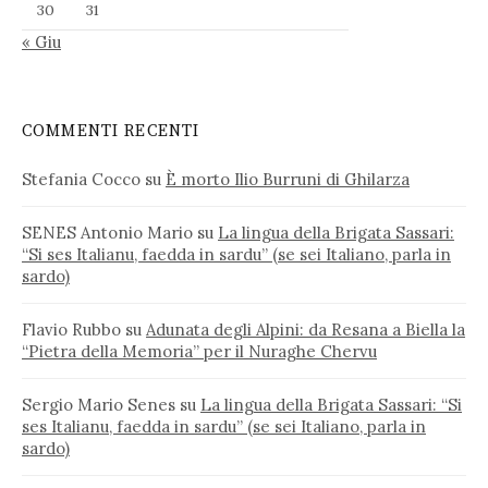
30
31
« Giu
COMMENTI RECENTI
Stefania Cocco
su
È morto Ilio Burruni di Ghilarza
SENES Antonio Mario
su
La lingua della Brigata Sassari:
“Si ses Italianu, faedda in sardu” (se sei Italiano, parla in
sardo)
Flavio Rubbo
su
Adunata degli Alpini: da Resana a Biella la
“Pietra della Memoria” per il Nuraghe Chervu
Sergio Mario Senes
su
La lingua della Brigata Sassari: “Si
ses Italianu, faedda in sardu” (se sei Italiano, parla in
sardo)