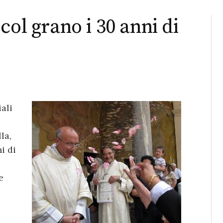
col grano i 30 anni di
ali
la,
i di
e