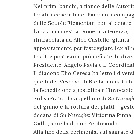
Nei primi banchi, a fianco delle Autori
locali, i coscritti del Parroco, i compa
delle Scuole Elementari con al centro
l’anziana maestra Domenica Guerzo,
rintracciata ad Alice Castello, giunta
appositamente per festeggiare l’ex alli
In altre postazioni più defilate, le div
Presidente, Angelo Pavia e il Coordina
Il diacono Elio Ceresa ha letto i divers
quelli del Vescovo di Biella mons. Gab
la Benedizione apostolica e l’invocazio
Sul sagrato, il cappellano di
Su Nurag
del grano e la rottura dei piatti – ges
decana di
Su Nuraghe
: Vittorina Pinna
Gallu, sorella di don Ferdinando.
Alla fine della cerimonia, sul sagrato d