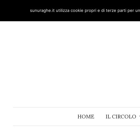
Skip
sunuraghe.it utilizza cookie propri e di terze parti per 
to
content
HOME
IL CIRCOLO