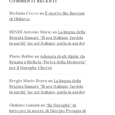
COMMENTI RECENTI
Stefania Cocco
su
È morto Ilio Burruni
di Ghilarza
SENES Antonio Mario
su
La lingua della
Brigata Sassari: “Si ses Italianu, faedda
in sardu” (se sei Italiano, parla in sardo)
Flavio Rubbo
su
Adunata degli Alpini: da
Resana a Biella la “Pietra della Memoria”
per il Nuraghe Chervu
Sergio Mario Senes
su
La lingua della
Brigata Sassari: “Si ses Italianu, faedda
in sardu” (se sei Italiano, parla in sardo)
Giuliano Lusiani
su
“Su Nuraghe” in
lutto per la morte di Giorgio Frongia di