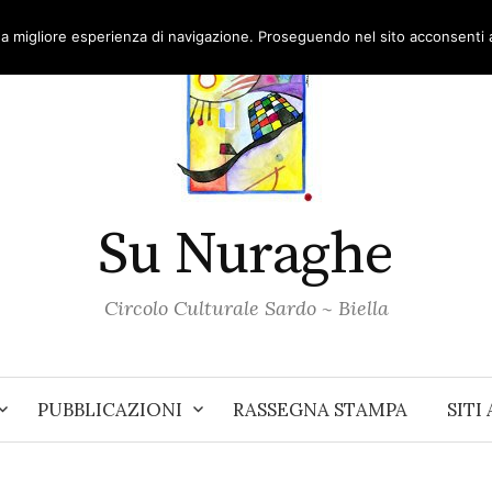
una migliore esperienza di navigazione. Proseguendo nel sito acconsenti al
Su Nuraghe
Circolo Culturale Sardo ~ Biella
PUBBLICAZIONI
RASSEGNA STAMPA
SITI