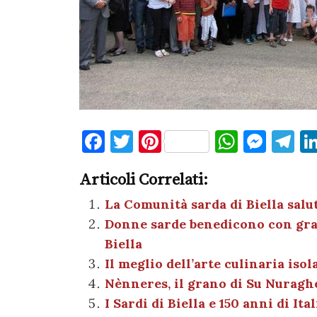
F
T
Pi
W
M
T
a
w
nt
h
es
el
Articoli Correlati:
c
it
er
at
se
e
e
te
es
s
n
gr
La Comunità sarda di Biella sal
Donne sarde benedicono con grano 
b
r
t
A
g
a
Biella
o
p
er
m
Il meglio dell’arte culinaria isol
o
p
Nènneres, il grano di Su Nuragh
k
I Sardi di Biella e 150 anni di Ita