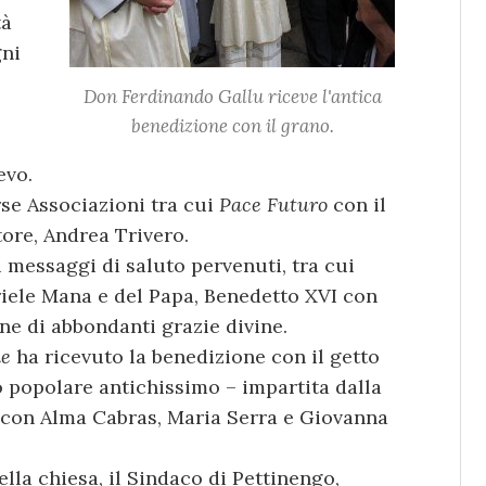
tà
gni
Don Ferdinando Gallu riceve l'antica
benedizione con il grano.
evo.
erse Associazioni tra cui
Pace Futuro
con il
tore, Andrea Trivero.
i messaggi di saluto pervenuti, tra cui
riele Mana e del Papa, Benedetto XVI con
ne di abbondanti grazie divine.
he
ha ricevuto la benedizione con il getto
to popolare antichissimo – impartita dalla
, con Alma Cabras, Maria Serra e Giovanna
ella chiesa, il Sindaco di Pettinengo,