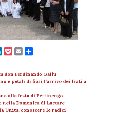
Li
P
E
C
n
o
m
o
k
c
ai
n
e
k
l
di
uta don Ferdinando Gallu
e petali di fiori l’arrivo dei frati a
dI
et
vi
n
di
ana alla festa di Pettinengo
e nella Domenica di Laetare
lia Unita, conoscere le radici