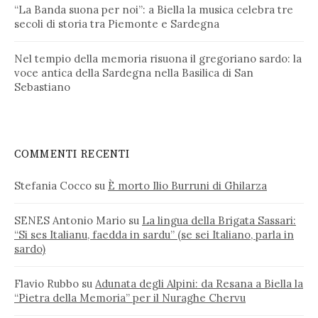
“La Banda suona per noi”: a Biella la musica celebra tre
secoli di storia tra Piemonte e Sardegna
Nel tempio della memoria risuona il gregoriano sardo: la
voce antica della Sardegna nella Basilica di San
Sebastiano
COMMENTI RECENTI
Stefania Cocco
su
È morto Ilio Burruni di Ghilarza
SENES Antonio Mario
su
La lingua della Brigata Sassari:
“Si ses Italianu, faedda in sardu” (se sei Italiano, parla in
sardo)
Flavio Rubbo
su
Adunata degli Alpini: da Resana a Biella la
“Pietra della Memoria” per il Nuraghe Chervu