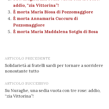
o
p
di
addio, “zia Vittorina”!
k
È morta Maria Biosa di Pozzomaggiore
È morta Annamaria Cuccuru di
Pozzomaggiore
È morta Maria Maddalena Sotgiu di Bosa
ARTICOLO PRECEDENTE
Post
Solidarietà ai fratelli sardi per tornare a sorridere
navigation
nonostante tutto
ARTICOLO SUCCESSIVO
Su Nuraghe, una sedia vuota con tre rose: addio,
“zia Vittorina”!