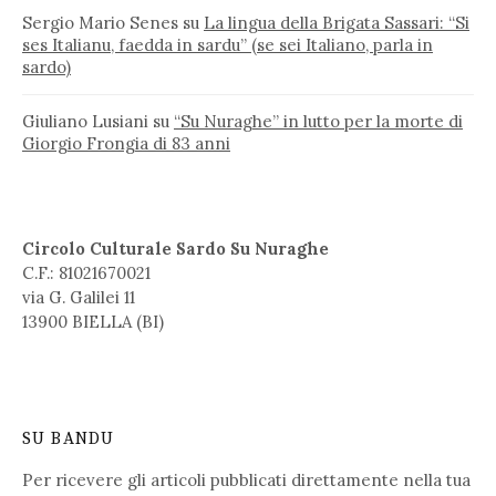
Sergio Mario Senes
su
La lingua della Brigata Sassari: “Si
ses Italianu, faedda in sardu” (se sei Italiano, parla in
sardo)
Giuliano Lusiani
su
“Su Nuraghe” in lutto per la morte di
Giorgio Frongia di 83 anni
Circolo Culturale Sardo Su Nuraghe
C.F.: 81021670021
via G. Galilei 11
13900 BIELLA (BI)
SU BANDU
Per ricevere gli articoli pubblicati direttamente nella tua