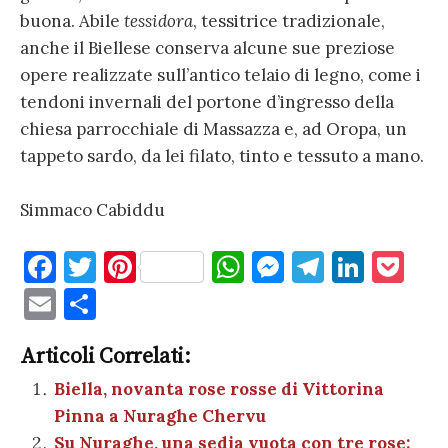
buona. Abile
tessidora
, tessitrice tradizionale,
anche il Biellese conserva alcune sue preziose
opere realizzate sull’antico telaio di legno, come i
tendoni invernali del portone d’ingresso della
chiesa parrocchiale di Massazza e, ad Oropa, un
tappeto sardo, da lei filato, tinto e tessuto a mano.
Simmaco Cabiddu
F
T
Pi
W
M
T
Li
P
a
w
nt
h
es
el
n
o
E
C
c
it
er
at
se
e
k
c
m
o
e
te
es
s
n
gr
e
k
Articoli Correlati:
ai
n
b
r
t
A
g
a
dI
et
Biella, novanta rose rosse di Vittorina
l
di
Pinna a Nuraghe Chervu
o
p
er
m
n
vi
Su Nuraghe, una sedia vuota con tre rose: