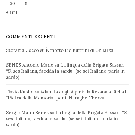
30
31
« Giu
COMMENTI RECENTI
Stefania Cocco
su
È morto Ilio Burruni di Ghilarza
SENES Antonio Mario
su
La lingua della Brigata Sassari:
“Si ses Italianu, faedda in sardu” (se sei Italiano, parla in
sardo)
Flavio Rubbo
su
Adunata degli Alpini: da Resana a Biella la
“Pietra della Memoria” per il Nuraghe Chervu
Sergio Mario Senes
su
La lingua della Brigata Sassari: “Si
ses Italianu, faedda in sardu” (se sei Italiano, parla in
sardo)