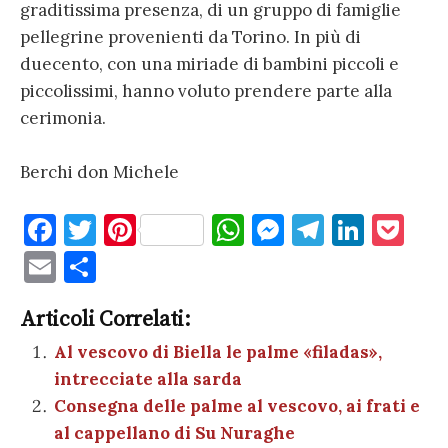
graditissima presenza, di un gruppo di famiglie
pellegrine provenienti da Torino. In più di
duecento, con una miriade di bambini piccoli e
piccolissimi, hanno voluto prendere parte alla
cerimonia.
Berchi don Michele
F
T
Pi
W
M
T
Li
P
a
w
nt
h
es
el
n
o
E
C
c
it
er
at
se
e
k
c
m
o
e
te
es
s
n
gr
e
k
Articoli Correlati:
ai
n
b
r
t
A
g
a
dI
et
Al vescovo di Biella le palme «filadas»,
l
di
intrecciate alla sarda
o
p
er
m
n
vi
Consegna delle palme al vescovo, ai frati e
o
p
di
al cappellano di Su Nuraghe