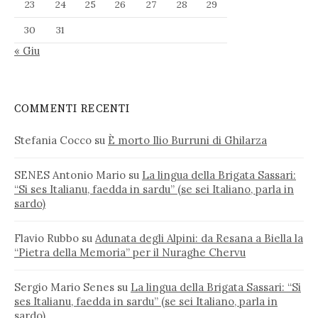
23
24
25
26
27
28
29
30
31
« Giu
COMMENTI RECENTI
Stefania Cocco
su
È morto Ilio Burruni di Ghilarza
SENES Antonio Mario
su
La lingua della Brigata Sassari:
“Si ses Italianu, faedda in sardu” (se sei Italiano, parla in
sardo)
Flavio Rubbo
su
Adunata degli Alpini: da Resana a Biella la
“Pietra della Memoria” per il Nuraghe Chervu
Sergio Mario Senes
su
La lingua della Brigata Sassari: “Si
ses Italianu, faedda in sardu” (se sei Italiano, parla in
sardo)