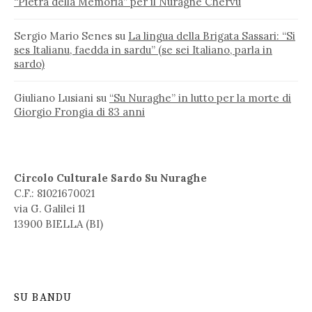
“Pietra della Memoria” per il Nuraghe Chervu
Sergio Mario Senes
su
La lingua della Brigata Sassari: “Si
ses Italianu, faedda in sardu” (se sei Italiano, parla in
sardo)
Giuliano Lusiani
su
“Su Nuraghe” in lutto per la morte di
Giorgio Frongia di 83 anni
Circolo Culturale Sardo Su Nuraghe
C.F.: 81021670021
via G. Galilei 11
13900 BIELLA (BI)
SU BANDU