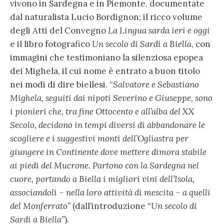
vivono in Sardegna e in Piemonte, documentate
dal naturalista Lucio Bordignon; il ricco volume
degli Atti del Convegno
La Lingua sarda ieri e oggi
e il libro fotografico
Un secolo di Sardi a Biella
, con
immagini che testimoniano la silenziosa epopea
dei Mighela, il cui nome è entrato a buon titolo
nei modi di dire biellesi. “
Salvatore e Sebastiano
Mighela, seguiti dai nipoti Severino e Giuseppe, sono
i pionieri che, tra fine Ottocento e all’alba del XX
Secolo, decidono in tempi diversi di abbandonare le
scogliere e i suggestivi monti dell’Ogliastra per
giungere in Continente dove mettere dimora stabile
ai piedi del Mucrone. Partono con la Sardegna nel
cuore, portando a Biella i migliori vini dell’Isola,
associandoli – nella loro attività di mescita – a quelli
del Monferrato”
(dall’introduzione
“Un secolo di
Sardi a Biella”
).