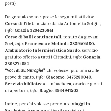
posti).
Da gennaio sono riprese le seguenti attività:
Corso di Filet
, iniziato da zia Antonietta Sotgiu,
info:
Grazia 3294236841
;
Corso di balli continentali
, tenuto da giovani
Soci
, info:
Francesca
e
Melinda 3339505180.
Ambulatorio Infermieristico Sardo
,
servizio
gratuito offerto a tutti i Cittadini,
info
:
Gonaria,
3393274852
.
“Voci di Su Nuraghe”
,
chi volesse, può unirsi alle
prove di canto,
info:
Giacomo, 3475280040
.
Servizio biblioteca
– in bacheca, orario e giorni
di apertura,
info:
Biagio, 3934941503
.
Infine, per chi volesse prenotare
viaggi in
Sardegna
, è sempre attivo il servizio di