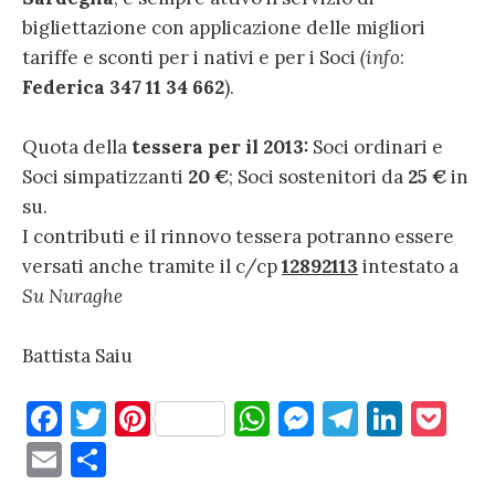
bigliettazione con applicazione delle migliori
tariffe e sconti per i nativi e per i Soci
(info
:
Federica 347 11 34 662
).
Quota della
tessera per il 2013:
Soci ordinari e
Soci simpatizzanti
20 €
; Soci sostenitori da
25 €
in
su.
I contributi e il rinnovo tessera potranno essere
versati anche tramite il c/cp
12892113
intestato a
Su Nuraghe
Battista Saiu
F
T
Pi
W
M
T
Li
P
a
w
nt
h
es
el
n
o
E
C
c
it
er
at
se
e
k
c
m
o