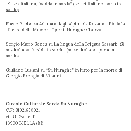
“Si ses Italianu, faedda in sardu” (se sei Italiano, parla in
sardo)
Flavio Rubbo
su
Adunata degli Alpini: da Resana a Biella la
“Pietra della Memoria” per il Nuraghe Chervu
Sergio Mario Senes
su
La lingua della Brigata Sassari: “Si
ses Italianu, faedda in sardu” (se sei Italiano, parla in
sardo)
Giuliano Lusiani
su
“Su Nuraghe” in lutto per la morte di
Giorgio Frongia di 83 anni
Circolo Culturale Sardo Su Nuraghe
C.F.: 81021670021
via G. Galilei 11
13900 BIELLA (BI)