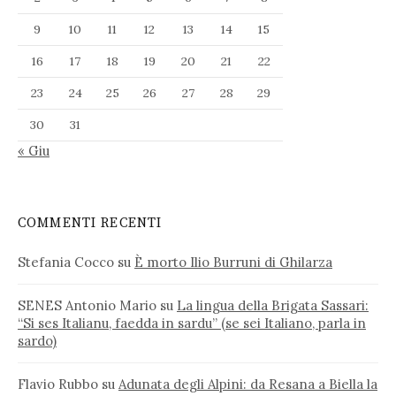
9
10
11
12
13
14
15
16
17
18
19
20
21
22
23
24
25
26
27
28
29
30
31
« Giu
COMMENTI RECENTI
Stefania Cocco
su
È morto Ilio Burruni di Ghilarza
SENES Antonio Mario
su
La lingua della Brigata Sassari:
“Si ses Italianu, faedda in sardu” (se sei Italiano, parla in
sardo)
Flavio Rubbo
su
Adunata degli Alpini: da Resana a Biella la