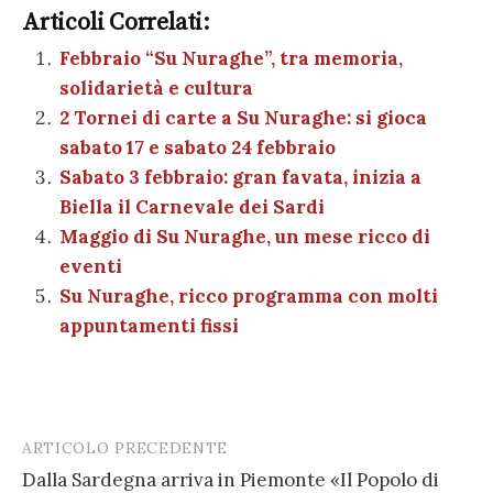
e
te
es
s
n
gr
e
k
Articoli Correlati:
ai
n
b
r
t
A
g
a
dI
et
Febbraio “Su Nuraghe”, tra memoria,
l
di
solidarietà e cultura
o
p
er
m
n
vi
2 Tornei di carte a Su Nuraghe: si gioca
o
p
di
sabato 17 e sabato 24 febbraio
k
Sabato 3 febbraio: gran favata, inizia a
Biella il Carnevale dei Sardi
Maggio di Su Nuraghe, un mese ricco di
eventi
Su Nuraghe, ricco programma con molti
appuntamenti fissi
ARTICOLO PRECEDENTE
Post
Dalla Sardegna arriva in Piemonte «Il Popolo di