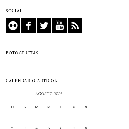
SOCIAL
FOTOGRAFIAS
CALENDARIO ARTICOLI
AGOSTO 2026
D
L
M
M
G
V
S
1
2
3
4
5
6
7
8