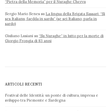
“Pietra della Memoria” per il Nuraghe Chervu
Sergio Mario Senes
su
La lingua della Brigata Sassari: “Si
ses Italianu, faedda in sardu” (se sei Italiano, parla in
sardo)
Giuliano Lusiani
su
“Su Nuraghe” in lutto per la morte di
Giorgio Frongia di 83 anni
ARTICOLI RECENTI
Festival delle Identità: un ponte di cultura, impresa e
sviluppo tra Piemonte e Sardegna