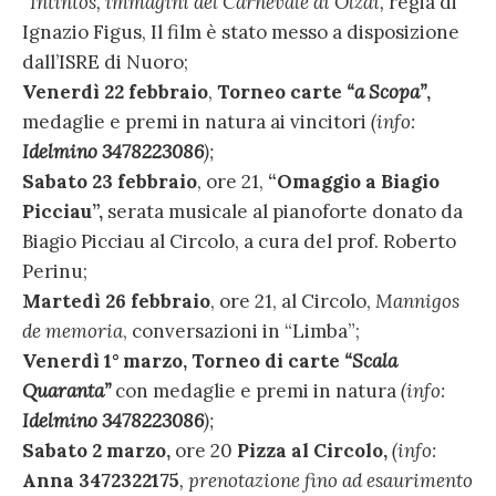
“Intintos, immagini del Carnevale di Olzai,
regia di
Ignazio Figus, Il film è stato messo a disposizione
dall’ISRE di Nuoro;
Venerdì 22 febbraio
,
Torneo carte
“a Scopa”
,
medaglie e premi in natura ai vincitori
(info:
Idelmino 3478223086
);
Sabato 23 febbraio
, ore 21,
“Omaggio a Biagio
Picciau”,
serata musicale al pianoforte donato da
Biagio Picciau al Circolo, a cura del prof. Roberto
Perinu;
Martedì 26 febbraio
, ore 21, al Circolo,
Mannigos
de memoria
, conversazioni in “Limba”;
Venerdì 1° marzo, Torneo di carte
“Scala
Quaranta”
con medaglie e premi in natura
(info:
Idelmino 3478223086
);
Sabato 2 marzo,
ore 20
Pizza al Circolo,
(info:
Anna
3472322175
, prenotazione fino ad esaurimento