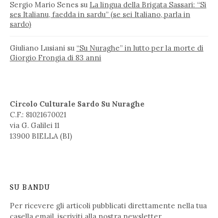
Sergio Mario Senes
su
La lingua della Brigata Sassari: “Si
ses Italianu, faedda in sardu” (se sei Italiano, parla in
sardo)
Giuliano Lusiani
su
“Su Nuraghe” in lutto per la morte di
Giorgio Frongia di 83 anni
Circolo Culturale Sardo Su Nuraghe
C.F.: 81021670021
via G. Galilei 11
13900 BIELLA (BI)
SU BANDU
Per ricevere gli articoli pubblicati direttamente nella tua
casella email,
iscriviti alla nostra newsletter
.