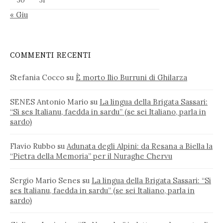
30
31
« Giu
COMMENTI RECENTI
Stefania Cocco
su
È morto Ilio Burruni di Ghilarza
SENES Antonio Mario
su
La lingua della Brigata Sassari:
“Si ses Italianu, faedda in sardu” (se sei Italiano, parla in
sardo)
Flavio Rubbo
su
Adunata degli Alpini: da Resana a Biella la
“Pietra della Memoria” per il Nuraghe Chervu
Sergio Mario Senes
su
La lingua della Brigata Sassari: “Si
ses Italianu, faedda in sardu” (se sei Italiano, parla in
sardo)