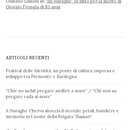
Giuliano Lusiani
su
“Su Nuraghe” in lutto per la morte di
Giorgio Frongia di 83 anni
ARTICOLI RECENTI
Festival delle Identità: un ponte di cultura, impresa e
sviluppo tra Piemonte e Sardegna
“Chie no ischit pregare andhet a mare” / “Chi non sa
pregare vada al mare”
A Nuraghe Chervu sboccia il ricordo: petali, bandiere e
memoria nel nome della Brigata “Sassari”