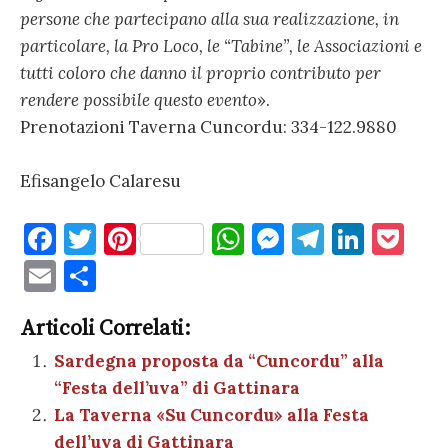
persone che partecipano alla sua realizzazione, in
particolare, la Pro Loco, le “Tabine”, le Associazioni e
tutti coloro che danno il proprio contributo per
rendere possibile questo evento
».
Prenotazioni Taverna Cuncordu: 334-122.9880
Efisangelo Calaresu
F
T
Pi
W
M
T
Li
P
a
w
nt
h
es
el
n
o
E
C
c
it
er
at
se
e
k
c
m
o
e
te
es
s
n
gr
e
k
Articoli Correlati:
ai
n
b
r
t
A
g
a
dI
et
Sardegna proposta da “Cuncordu” alla
l
di
“Festa dell’uva” di Gattinara
o
p
er
m
n
vi
La Taverna «Su Cuncordu» alla Festa
o
p
di
dell’uva di Gattinara