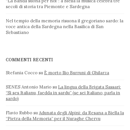
“La Banda suona per noi”: a Biella la musica celebra tre
secoli di storia tra Piemonte e Sardegna
Nel tempio della memoria risuona il gregoriano sardo: la
voce antica della Sardegna nella Basilica di San
Sebastiano
COMMENTI RECENTI
Stefania Cocco
su
È morto Ilio Burruni di Ghilarza
SENES Antonio Mario
su
La lingua della Brigata Sassari:
“Si ses Italianu, faedda in sardu” (se sei Italiano, parla in
sardo)
Flavio Rubbo
su
Adunata degli Alpini: da Resana a Biella la
“Pietra della Memoria” per il Nuraghe Chervu