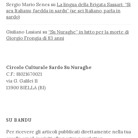
Sergio Mario Senes
su
La lingua della Brigata Sassari: “Si
ses Italianu, faedda in sardu” (se sei Italiano, parla in
sardo)
Giuliano Lusiani
su
“Su Nuraghe” in lutto per la morte di
Giorgio Frongia di 83 anni
Circolo Culturale Sardo Su Nuraghe
C.F.: 81021670021
via G. Galilei 11
13900 BIELLA (BI)
SU BANDU
Per ricevere gli articoli pubblicati direttamente nella tua