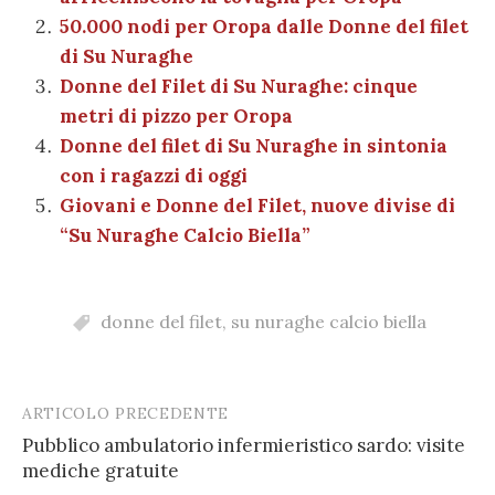
o
p
er
m
n
vi
50.000 nodi per Oropa dalle Donne del filet
o
p
di
di Su Nuraghe
k
Donne del Filet di Su Nuraghe: cinque
metri di pizzo per Oropa
Donne del filet di Su Nuraghe in sintonia
con i ragazzi di oggi
Giovani e Donne del Filet, nuove divise di
“Su Nuraghe Calcio Biella”
donne del filet
,
su nuraghe calcio biella
ARTICOLO PRECEDENTE
Post
Pubblico ambulatorio infermieristico sardo: visite
navigation
mediche gratuite