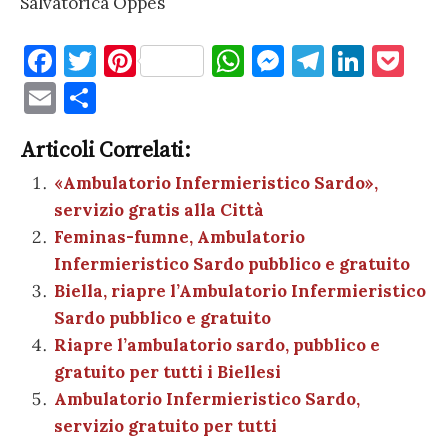
Salvatorica Oppes
F
T
Pi
W
M
T
Li
P
a
w
nt
h
es
el
n
o
E
C
c
it
er
at
se
e
k
c
m
o
e
te
es
s
n
gr
e
k
Articoli Correlati:
ai
n
b
r
t
A
g
a
dI
et
«Ambulatorio Infermieristico Sardo»,
l
di
servizio gratis alla Città
o
p
er
m
n
vi
Feminas-fumne, Ambulatorio
o
p
di
Infermieristico Sardo pubblico e gratuito
k
Biella, riapre l’Ambulatorio Infermieristico
Sardo pubblico e gratuito
Riapre l’ambulatorio sardo, pubblico e
gratuito per tutti i Biellesi
Ambulatorio Infermieristico Sardo,
servizio gratuito per tutti