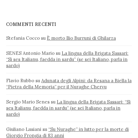
COMMENTI RECENTI
Stefania Cocco
su
È morto Ilio Burruni di Ghilarza
SENES Antonio Mario
su
La lingua della Brigata Sassari:
“Si ses Italianu, faedda in sardu” (se sei Italiano, parla in
sardo)
Flavio Rubbo
su
Adunata degli Alpini: da Resana a Biella la
“Pietra della Memoria” per il Nuraghe Chervu
Sergio Mario Senes
su
La lingua della Brigata Sassari: “Si
ses Italianu, faedda in sardu” (se sei Italiano, parla in
sardo)
Giuliano Lusiani
su
“Su Nuraghe” in lutto per la morte di
Giorgio Frongia di 83 anni