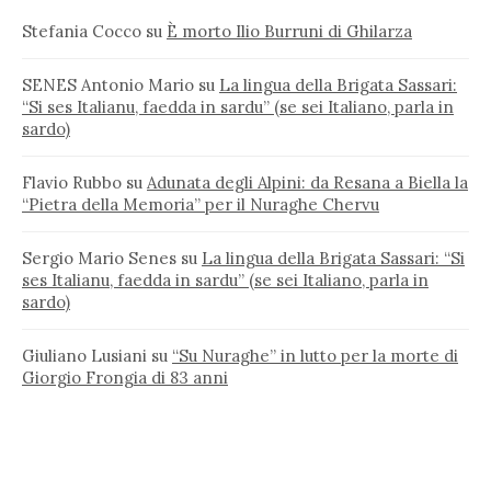
Stefania Cocco
su
È morto Ilio Burruni di Ghilarza
SENES Antonio Mario
su
La lingua della Brigata Sassari:
“Si ses Italianu, faedda in sardu” (se sei Italiano, parla in
sardo)
Flavio Rubbo
su
Adunata degli Alpini: da Resana a Biella la
“Pietra della Memoria” per il Nuraghe Chervu
Sergio Mario Senes
su
La lingua della Brigata Sassari: “Si
ses Italianu, faedda in sardu” (se sei Italiano, parla in
sardo)
Giuliano Lusiani
su
“Su Nuraghe” in lutto per la morte di
Giorgio Frongia di 83 anni