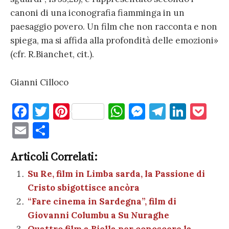
canoni di una iconografia fiamminga in un
paesaggio povero. Un film che non racconta e non
spiega, ma si affida alla profondità delle emozioni»
(cfr. R.Bianchet, cit.).
Gianni Cilloco
F
T
Pi
W
M
T
Li
P
a
w
nt
h
es
el
n
o
E
C
c
it
er
at
se
e
k
c
m
o
e
te
es
s
n
gr
e
k
Articoli Correlati:
ai
n
b
r
t
A
g
a
dI
et
Su Re, film in Limba sarda, la Passione di
l
di
Cristo sbigottisce ancòra
o
p
er
m
n
vi
“Fare cinema in Sardegna”, film di
o
p
di
Giovanni Columbu a Su Nuraghe
k
Quattro film a Biella per conoscere la