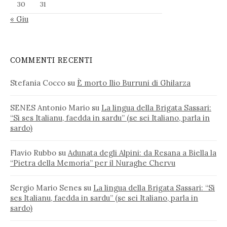
30
31
« Giu
COMMENTI RECENTI
Stefania Cocco
su
È morto Ilio Burruni di Ghilarza
SENES Antonio Mario
su
La lingua della Brigata Sassari:
“Si ses Italianu, faedda in sardu” (se sei Italiano, parla in
sardo)
Flavio Rubbo
su
Adunata degli Alpini: da Resana a Biella la
“Pietra della Memoria” per il Nuraghe Chervu
Sergio Mario Senes
su
La lingua della Brigata Sassari: “Si
ses Italianu, faedda in sardu” (se sei Italiano, parla in
sardo)