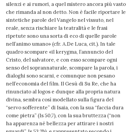
silenzi e ai rumori, a quel mistero ancora più vasto
che rimanda al non detto. Non è facile riportare le
sintetiche parole del Vangelo nel vissuto, nel
reale, senza rischiare la teatralità e le frasi
ripetute sono una sorta di eco di quelle parole
nell’animo umano» (cfr. A.De Luca, cit.). In tale
quadro scompare «il kerygma, l’annuncio del
Cristo, del salvatore, e con esso scompare ogni
senso del soprannaturale, scompare la parola, i
dialoghi sono scarni, e comunque non pesano
nell’economia del film. Il Gesù di Su Re, che ha
rinunciato al logos e dunque alla propria natura
divina, sembra così modellato sulla figura del
“servo sofferente” di Isaia, con la sua “faccia dura
come pietra” (Is 50,7), con la sua bruttezza (“non
ha apparenza né bellezza per attirare i nostri
sguardi”, Is 53,2b), e rappresentato secondo i