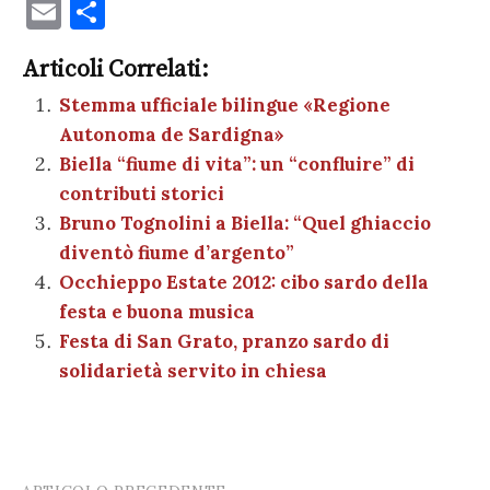
a
w
nt
h
es
el
n
o
E
C
c
it
er
at
se
e
k
c
m
o
e
te
es
s
n
gr
e
k
Articoli Correlati:
ai
n
b
r
t
A
g
a
dI
et
Stemma ufficiale bilingue «Regione
l
di
Autonoma de Sardigna»
o
p
er
m
n
vi
Biella “fiume di vita”: un “confluire” di
o
p
di
contributi storici
k
Bruno Tognolini a Biella: “Quel ghiaccio
diventò fiume d’argento”
Occhieppo Estate 2012: cibo sardo della
festa e buona musica
Festa di San Grato, pranzo sardo di
solidarietà servito in chiesa