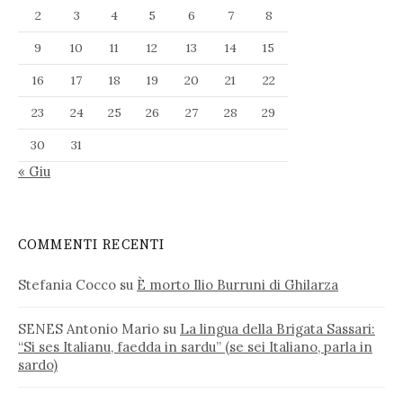
2
3
4
5
6
7
8
9
10
11
12
13
14
15
16
17
18
19
20
21
22
23
24
25
26
27
28
29
30
31
« Giu
COMMENTI RECENTI
Stefania Cocco
su
È morto Ilio Burruni di Ghilarza
SENES Antonio Mario
su
La lingua della Brigata Sassari:
“Si ses Italianu, faedda in sardu” (se sei Italiano, parla in
sardo)