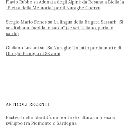
Flavio Rubbo
su
Adunata degli Alpini: da Resana a Biella la
“Pietra della Memoria” per il Nuraghe Chervu
Sergio Mario Senes
su
La lingua della Brigata Sassari: “Si
ses Italianu, faedda in sardu” (se sei Italiano, parla in
sardo)
Giuliano Lusiani
su
“Su Nuraghe” in lutto per la morte di
Giorgio Frongia di 83 anni
ARTICOLI RECENTI
Festival delle Identità: un ponte di cultura, impresa e
sviluppo tra Piemonte e Sardegna