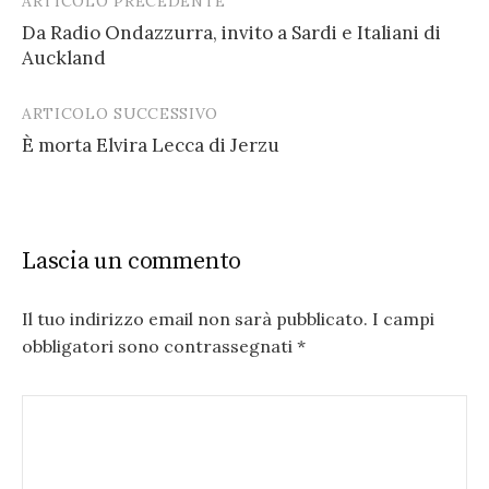
ARTICOLO PRECEDENTE
Post
Da Radio Ondazzurra, invito a Sardi e Italiani di
navigation
Auckland
ARTICOLO SUCCESSIVO
È morta Elvira Lecca di Jerzu
Lascia un commento
Il tuo indirizzo email non sarà pubblicato.
I campi
obbligatori sono contrassegnati
*