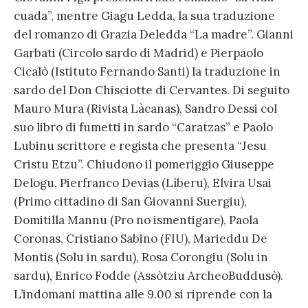
cuada”, mentre Giagu Ledda, la sua traduzione
del romanzo di Grazia Deledda “La madre”. Gianni
Garbati (Circolo sardo di Madrid) e Pierpaolo
Cicalò (Istituto Fernando Santi) la traduzione in
sardo del Don Chisciotte di Cervantes. Di seguito
Mauro Mura (Rivista Làcanas), Sandro Dessi col
suo libro di fumetti in sardo “Caratzas” e Paolo
Lubinu scrittore e regista che presenta “Jesu
Cristu Etzu”. Chiudono il pomeriggio Giuseppe
Delogu, Pierfranco Devias (Lìberu), Elvira Usai
(Primo cittadino di San Giovanni Suergiu),
Domitilla Mannu (Pro no ismentigare), Paola
Coronas, Cristiano Sabino (FIU), Marieddu De
Montis (Solu in sardu), Rosa Corongiu (Solu in
sardu), Enrico Fodde (Assòtziu ArcheoBuddusò).
L’indomani mattina alle 9.00 si riprende con la