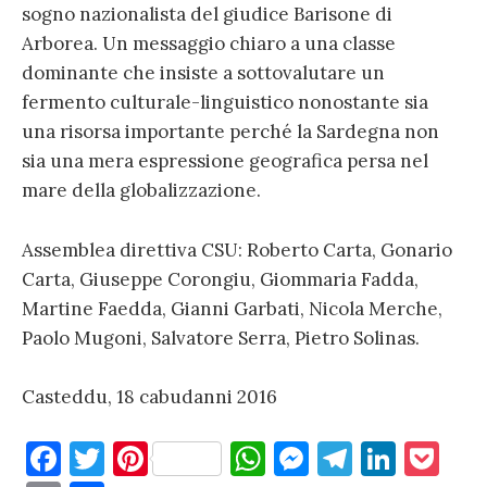
sogno nazionalista del giudice Barisone di
Arborea. Un messaggio chiaro a una classe
dominante che insiste a sottovalutare un
fermento culturale-linguistico nonostante sia
una risorsa importante perché la Sardegna non
sia una mera espressione geografica persa nel
mare della globalizzazione.
Assemblea direttiva CSU: Roberto Carta, Gonario
Carta, Giuseppe Corongiu, Giommaria Fadda,
Martine Faedda, Gianni Garbati, Nicola Merche,
Paolo Mugoni, Salvatore Serra, Pietro Solinas.
Casteddu, 18 cabudanni 2016
F
T
Pi
W
M
T
Li
P