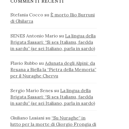
COMMENTI RECENTI
Stefania Cocco
su
È morto Ilio Burruni
di Ghilarza
SENES Antonio Mario
su
La lingua della
Brigata Sassari: “Si ses Italianu, faedda
in sardu” (se sei Italiano, parla in sardo)
Flavio Rubbo
su
Adunata degli Alpini: da
Resana a Biella la “Pietra della Memoria”
per il Nuraghe Chervu
Sergio Mario Senes
su
La lingua della
Brigata Sassari: “Si ses Italianu, faedda
in sardu” (se sei Italiano, parla in sardo)
Giuliano Lusiani
su
“Su Nuraghe” in
lutto per la morte di Giorgio Frongia di