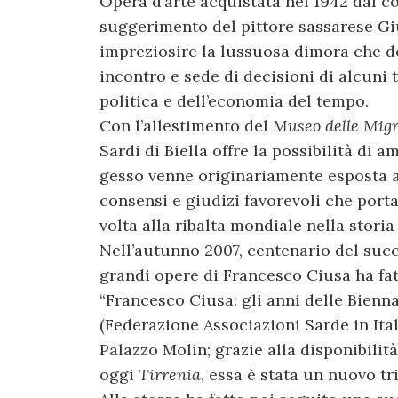
Opera d’arte acquistata nel 1942 dal co
suggerimento del pittore sassarese Gi
impreziosire la lussuosa dimora che do
incontro e sede di decisioni di alcuni 
politica e dell’economia del tempo.
Con l’allestimento del
Museo delle Migr
Sardi di Biella offre la possibilità di 
gesso venne originariamente esposta 
consensi e giudizi favorevoli che port
volta alla ribalta mondiale nella storia
Nell’autunno 2007, centenario del suc
grandi opere di Francesco Ciusa ha fat
“Francesco Ciusa: gli anni delle Bienna
(Federazione Associazioni Sarde in Ita
Palazzo Molin; grazie alla disponibilit
oggi
Tirrenia
, essa è stata un nuovo tr