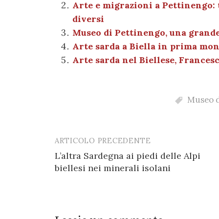
Arte e migrazioni a Pettinengo: 
b
r
t
A
g
a
diversi
o
p
er
m
Museo di Pettinengo, una grande 
o
p
Arte sarda a Biella in prima mon
k
Arte sarda nel Biellese, Francesc
Museo d
ARTICOLO PRECEDENTE
Post
L’altra Sardegna ai piedi delle Alpi
navigation
biellesi nei minerali isolani