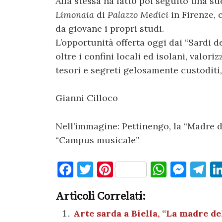
Alla stessa ha fatto poi seguito una su
Limonaia
di
Palazzo Medici
in Firenze, c
da giovane i propri studi.
L’opportunità offerta oggi dai “Sardi del
oltre i confini locali ed isolani, valor
tesori e segreti gelosamente custoditi,
Gianni Cilloco
Nell’immagine: Pettinengo, la “Madre de
“Campus musicale”
F
T
Pi
W
M
T
a
w
nt
h
es
el
Articoli Correlati:
c
it
er
at
se
e
e
te
es
s
n
gr
Arte sarda a Biella, “La madre de