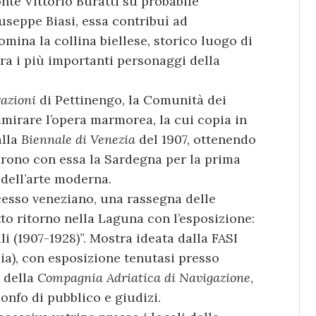
nte Vittorio Buratti su probabile
useppe Biasi, essa contribuì ad
mina la collina biellese, storico luogo di
tra i più importanti personaggi della
azioni
di Pettinengo, la Comunità dei
ammirare l’opera marmorea, la cui copia in
alla
Biennale di Venezia
del 1907, ottenendo
arono con essa la Sardegna per la prima
 dell’arte moderna.
cesso veneziano, una rassegna delle
to ritorno nella Laguna con l’esposizione:
li (1907-1928)”. Mostra ideata dalla FASI
lia), con esposizione tenutasi presso
à della
Compagnia Adriatica di Navigazione
,
ionfo di pubblico e giudizi.