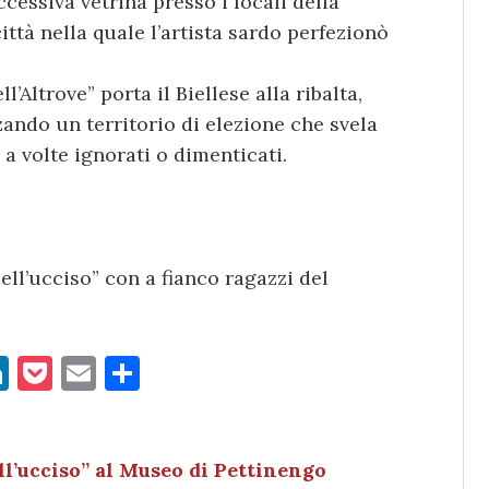
ccessiva vetrina presso i locali della
ittà nella quale l’artista sardo perfezionò
l’Altrove” porta il Biellese alla ribalta,
izzando un territorio di elezione che svela
 a volte ignorati o dimenticati.
ll’ucciso” con a fianco ragazzi del
Li
P
E
C
n
o
m
o
k
c
ai
n
e
k
l
di
ll’ucciso” al Museo di Pettinengo