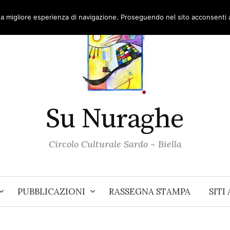
una migliore esperienza di navigazione. Proseguendo nel sito acconsenti al
Su Nuraghe
Circolo Culturale Sardo ~ Biella
PUBBLICAZIONI
RASSEGNA STAMPA
SITI