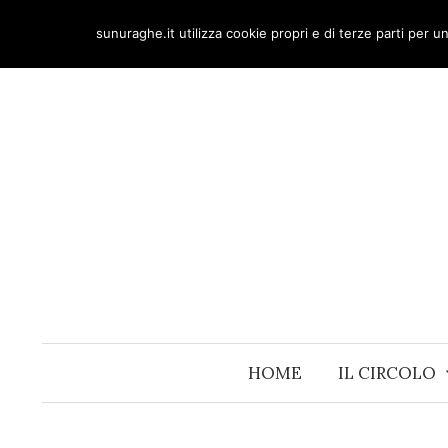
Skip
sunuraghe.it utilizza cookie propri e di terze parti per 
to
content
HOME
IL CIRCOLO