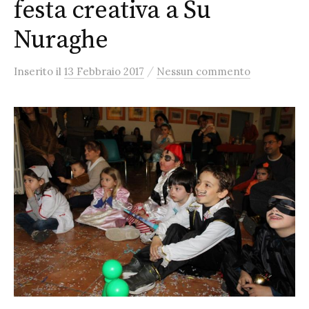
festa creativa a Su
Nuraghe
/
Inserito
il
13 Febbraio 2017
Nessun commento