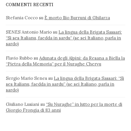
COMMENTI RECENTI
Stefania Cocco
su
È morto Ilio Burruni di Ghilarza
SENES Antonio Mario
su
La lingua della Brigata Sassari:
“Si ses Italianu, faedda in sardu” (se sei Italiano, parla in
sardo)
Flavio Rubbo
su
Adunata degli Alpini: da Resana a Biella la
“Pietra della Memoria” per il Nuraghe Chervu
Sergio Mario Senes
su
La lingua della Brigata Sassari: “Si
ses Italianu, faedda in sardu” (se sei Italiano, parla in
sardo)
Giuliano Lusiani
su
“Su Nuraghe” in lutto per la morte di
Giorgio Frongia di 83 anni