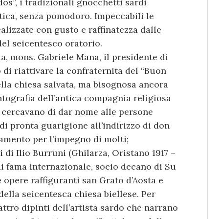
s”, i tradizionali gnocchetti sardi
ntica, senza pomodoro. Impeccabili le
ealizzate con gusto e raffinatezza dalle
el seicentesco oratorio.
la, mons. Gabriele Mana, il presidente di
di riattivare la confraternita del “Buon
ella chiesa salvata, ma bisognosa ancora
antografia dell’antica compagnia religiosa
e cercavano di dar nome alle persone
 di pronta guarigione all’indirizzo di don
amento per l’impegno di molti;
di Ilio Burruni (Ghilarza, Oristano 1917 –
a di fama internazionale, socio decano di Su
opere raffiguranti san Grato d’Aosta e
 della seicentesca chiesa biellese. Per
attro dipinti dell’artista sardo che narrano