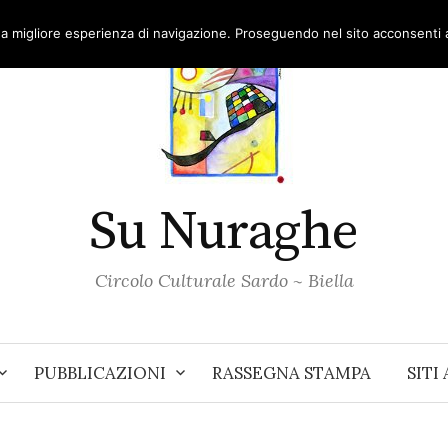
una migliore esperienza di navigazione. Proseguendo nel sito acconsenti al
Su Nuraghe
Circolo Culturale Sardo ~ Biella
PUBBLICAZIONI
RASSEGNA STAMPA
SITI