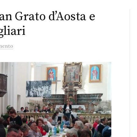
an Grato d’Aosta e
liari
mento