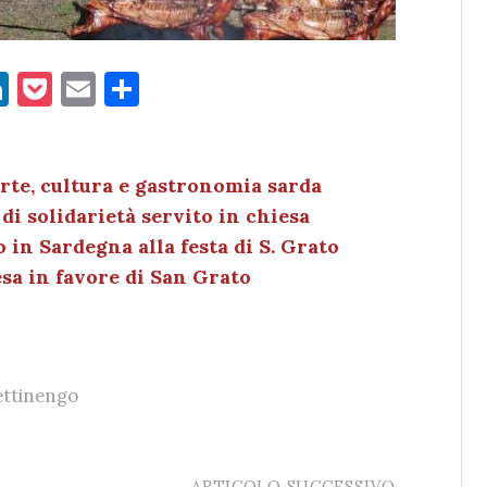
Li
P
E
C
n
o
m
o
k
c
ai
n
e
k
l
di
arte, cultura e gastronomia sarda
di solidarietà servito in chiesa
dI
et
vi
 in Sardegna alla festa di S. Grato
n
di
sa in favore di San Grato
ettinengo
ARTICOLO SUCCESSIVO