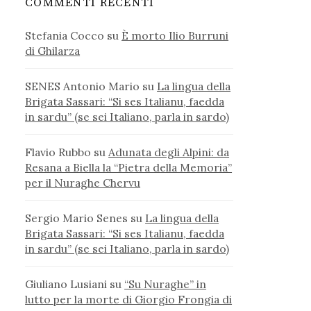
COMMENTI RECENTI
Stefania Cocco
su
È morto Ilio Burruni
di Ghilarza
SENES Antonio Mario
su
La lingua della
Brigata Sassari: “Si ses Italianu, faedda
in sardu” (se sei Italiano, parla in sardo)
Flavio Rubbo
su
Adunata degli Alpini: da
Resana a Biella la “Pietra della Memoria”
per il Nuraghe Chervu
Sergio Mario Senes
su
La lingua della
Brigata Sassari: “Si ses Italianu, faedda
in sardu” (se sei Italiano, parla in sardo)
Giuliano Lusiani
su
“Su Nuraghe” in
lutto per la morte di Giorgio Frongia di