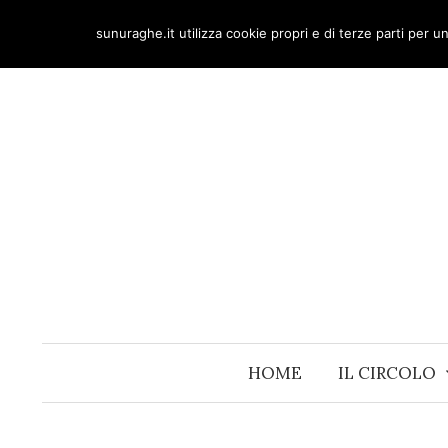
Skip
sunuraghe.it utilizza cookie propri e di terze parti per 
to
content
HOME
IL CIRCOLO