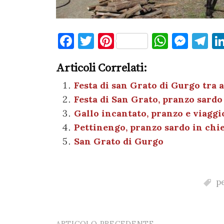
F
T
Pi
W
M
T
a
w
nt
h
es
el
Articoli Correlati:
c
it
er
at
se
e
e
te
es
s
n
gr
Festa di san Grato di Gurgo tra 
Festa di San Grato, pranzo sardo 
b
r
t
A
g
a
Gallo incantato, pranzo e viaggio
o
p
er
m
Pettinengo, pranzo sardo in chie
o
p
San Grato di Gurgo
k
p
ARTICOLO PRECEDENTE