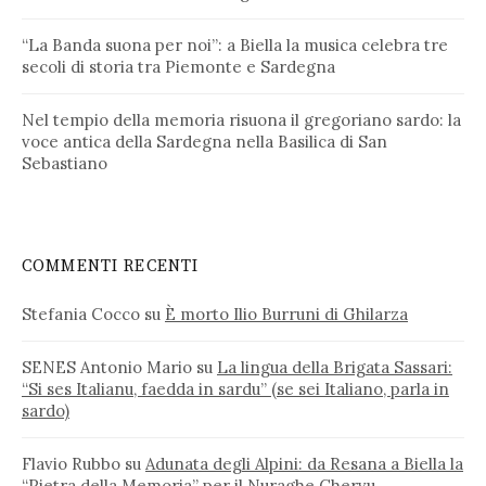
“La Banda suona per noi”: a Biella la musica celebra tre
secoli di storia tra Piemonte e Sardegna
Nel tempio della memoria risuona il gregoriano sardo: la
voce antica della Sardegna nella Basilica di San
Sebastiano
COMMENTI RECENTI
Stefania Cocco
su
È morto Ilio Burruni di Ghilarza
SENES Antonio Mario
su
La lingua della Brigata Sassari:
“Si ses Italianu, faedda in sardu” (se sei Italiano, parla in
sardo)
Flavio Rubbo
su
Adunata degli Alpini: da Resana a Biella la
“Pietra della Memoria” per il Nuraghe Chervu