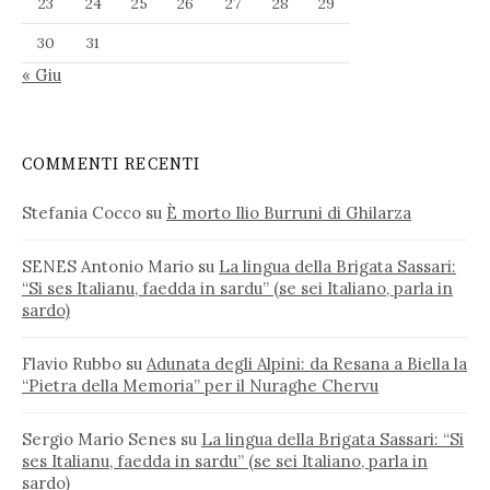
23
24
25
26
27
28
29
30
31
« Giu
COMMENTI RECENTI
Stefania Cocco
su
È morto Ilio Burruni di Ghilarza
SENES Antonio Mario
su
La lingua della Brigata Sassari:
“Si ses Italianu, faedda in sardu” (se sei Italiano, parla in
sardo)
Flavio Rubbo
su
Adunata degli Alpini: da Resana a Biella la
“Pietra della Memoria” per il Nuraghe Chervu
Sergio Mario Senes
su
La lingua della Brigata Sassari: “Si
ses Italianu, faedda in sardu” (se sei Italiano, parla in
sardo)