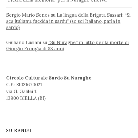
Sergio Mario Senes
su
La lingua della Brigata Sassari: “Si
ses Italianu, faedda in sardu” (se sei Italiano, parla in
sardo)
Giuliano Lusiani
su
“Su Nuraghe” in lutto per la morte di
Giorgio Frongia di 83 anni
Circolo Culturale Sardo Su Nuraghe
C.F.: 81021670021
via G. Galilei 11
13900 BIELLA (BI)
SU BANDU