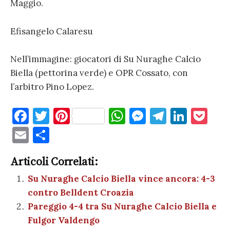
Maggio.
Efisangelo Calaresu
Nell’immagine: giocatori di Su Nuraghe Calcio
Biella (pettorina verde) e OPR Cossato, con
l’arbitro Pino Lopez.
F
T
Pi
W
M
T
Li
P
a
w
nt
h
es
el
n
o
E
C
c
it
er
at
se
e
k
c
m
o
e
te
es
s
n
gr
e
k
Articoli Correlati:
ai
n
b
r
t
A
g
a
dI
et
Su Nuraghe Calcio Biella vince ancora: 4-3
l
di
contro Belldent Croazia
o
p
er
m
n
vi
Pareggio 4-4 tra Su Nuraghe Calcio Biella e
o
p
di
Fulgor Valdengo