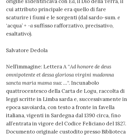
origine s’identificava con
Ea
, il Dio della Terra, il
cui attributo principale era quello di fare
scaturire i fiumi e le sorgenti (dal sardo-sum.
e
‘acqua’ +
-a
suffisso rafforzativo, precisativo,
esaltativo).
Salvatore Dedola
Nell’immagine: Lettera A “
Ad honore de deus
omnipotente et dessa gloriosa virgini madonna
sancta maria mama sua: …
“. Incunabolo
quattrocentesco della Carta de Logu, raccolta di
leggi scritte in Limba sarda e, successivamente in
epoca savoiarda, con testo a fronte in favella
italiana, vigenti in Sardegna dal 1390 circa, fino
all’entrata in vigore del Codice Feliciano del 1827.
Documento originale custodito presso Biblioteca