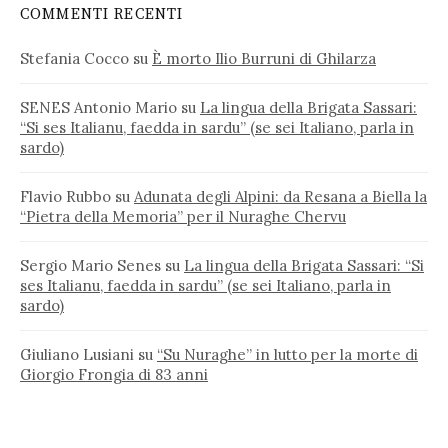
COMMENTI RECENTI
Stefania Cocco
su
È morto Ilio Burruni di Ghilarza
SENES Antonio Mario
su
La lingua della Brigata Sassari:
“Si ses Italianu, faedda in sardu” (se sei Italiano, parla in
sardo)
Flavio Rubbo
su
Adunata degli Alpini: da Resana a Biella la
“Pietra della Memoria” per il Nuraghe Chervu
Sergio Mario Senes
su
La lingua della Brigata Sassari: “Si
ses Italianu, faedda in sardu” (se sei Italiano, parla in
sardo)
Giuliano Lusiani
su
“Su Nuraghe” in lutto per la morte di
Giorgio Frongia di 83 anni