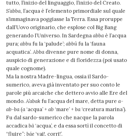
tutto, l’inizio del linguaggio, l’inizio del Creato.
S’abba
, l’acqua è l’elemento primordiale sul quale
s’immaginava poggiasse la Terra. Essa proruppe
dall’Uovo originario, che esplose col Big Bang
generando l’Universo. In Sardegna
abba
è l’acqua
pura;
abbu
fu la ‘palude’;
abbû
fu la ‘fauna
acquatica’.
Abba
divenne pure nome di donna,
auspicio di generazione e di floridezza (poi usato
quale cognome).
Ma la nostra Madre-lingua, ossia il Sardo-
sumerico, aveva già inventato per suo conto le
parole più arcaiche che dettero avvio alle Ere del
mondo.
A’abak
fu l’acqua del mare, detta pure
a-
ab-ba
(
a
‘acqua’ +
ab
‘mare’ +
ba
‘creatura marina’).
Fu dal sardo-sumerico che nacque la parola
accadica
bā
‘acqua’, e da essa sortì il concetto di
“fluire”:
báe
‘vai!, corri!’.