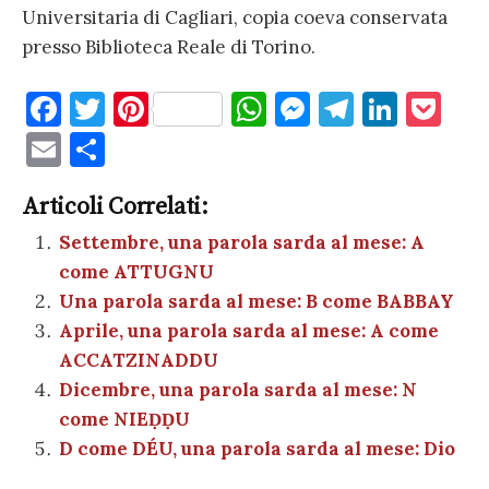
Universitaria di Cagliari, copia coeva conservata
presso Biblioteca Reale di Torino.
F
T
Pi
W
M
T
Li
P
a
w
nt
h
es
el
n
o
E
C
c
it
er
at
se
e
k
c
m
o
e
te
es
s
n
gr
e
k
Articoli Correlati:
ai
n
b
r
t
A
g
a
dI
et
Settembre, una parola sarda al mese: A
l
di
come ATTUGNU
o
p
er
m
n
vi
Una parola sarda al mese: B come BABBAY
o
p
di
Aprile, una parola sarda al mese: A come
k
ACCATZINADDU
Dicembre, una parola sarda al mese: N
come NIEḌḌU
D come DÉU, una parola sarda al mese: Dio