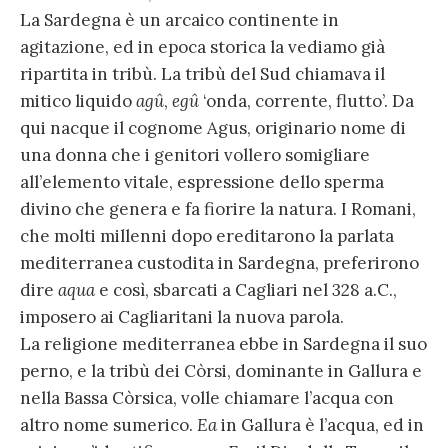
La Sardegna è un arcaico continente in
agitazione, ed in epoca storica la vediamo già
ripartita in tribù. La tribù del Sud chiamava il
mitico liquido
agû
,
egû
‘onda, corrente, flutto’. Da
qui nacque il cognome Agus, originario nome di
una donna che i genitori vollero somigliare
all’elemento vitale, espressione dello sperma
divino che genera e fa fiorire la natura. I Romani,
che molti millenni dopo ereditarono la parlata
mediterranea custodita in Sardegna, preferirono
dire
aqua
e così, sbarcati a Cagliari nel 328 a.C.,
imposero ai Cagliaritani la nuova parola.
La religione mediterranea ebbe in Sardegna il suo
perno, e la tribù dei Còrsi, dominante in Gallura e
nella Bassa Còrsica, volle chiamare l’acqua con
altro nome sumerico.
Ea
in Gallura è l’acqua, ed in