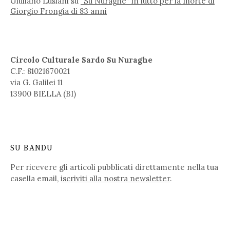
Giuliano Lusiani
su
“Su Nuraghe” in lutto per la morte di
Giorgio Frongia di 83 anni
Circolo Culturale Sardo Su Nuraghe
C.F.: 81021670021
via G. Galilei 11
13900 BIELLA (BI)
SU BANDU
Per ricevere gli articoli pubblicati direttamente nella tua
casella email,
iscriviti alla nostra newsletter
.