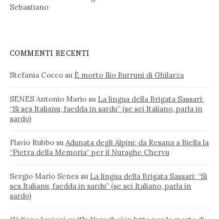
Sebastiano
COMMENTI RECENTI
Stefania Cocco
su
È morto Ilio Burruni di Ghilarza
SENES Antonio Mario
su
La lingua della Brigata Sassari:
“Si ses Italianu, faedda in sardu” (se sei Italiano, parla in
sardo)
Flavio Rubbo
su
Adunata degli Alpini: da Resana a Biella la
“Pietra della Memoria” per il Nuraghe Chervu
Sergio Mario Senes
su
La lingua della Brigata Sassari: “Si
ses Italianu, faedda in sardu” (se sei Italiano, parla in
sardo)