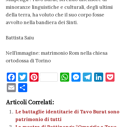
minoranze linguistiche e culturali, degli ultimi
della terra, ha voluto che il suo corpo fosse
avvolto nella bandiera dei Sinti.
Battista Saiu
Nell’immagine: matrimonio Rom nella chiesa
ortodossa di Torino
F
T
Pi
W
M
T
Li
P
a
w
nt
h
es
el
n
o
E
C
c
it
er
at
se
e
k
c
m
o
e
te
es
s
n
gr
e
k
Articoli Correlati:
ai
n
b
r
t
A
g
a
dI
et
Le battaglie identitarie di Tavo Burat sono
l
di
patrimonio di tutti
o
p
er
m
n
vi
La mostra di Pettinengo “Omaggio a Tavo