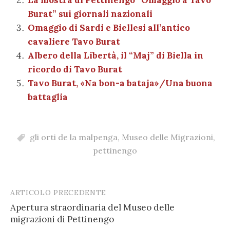
o
p
di
Burat” sui giornali nazionali
k
Omaggio di Sardi e Biellesi all’antico
cavaliere Tavo Burat
Albero della Libertà, il “Maj” di Biella in
ricordo di Tavo Burat
Tavo Burat, «Na bon-a bataja»/Una buona
battaglia
gli orti de la malpenga
,
Museo delle Migrazioni
,
pettinengo
ARTICOLO PRECEDENTE
Post
Apertura straordinaria del Museo delle
navigation
migrazioni di Pettinengo