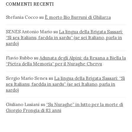
COMMENTI RECENTI
Stefania Cocco
su
È morto Ilio Burruni di Ghilarza
SENES Antonio Mario
su
La lingua della Brigata Sassari:
“Si ses Italianu, faedda in sardu” (se sei Italiano, parla in
sardo)
Flavio Rubbo
su
Adunata degli Alpini: da Resana a Biella la
“Pietra della Memoria” per il Nuraghe Chervu
Sergio Mario Senes
su
La lingua della Brigata Sassari: “Si
ses Italianu, faedda in sardu” (se sei Italiano, parla in
sardo)
Giuliano Lusiani
su
“Su Nuraghe” in lutto per la morte di
Giorgio Frongia di 83 anni