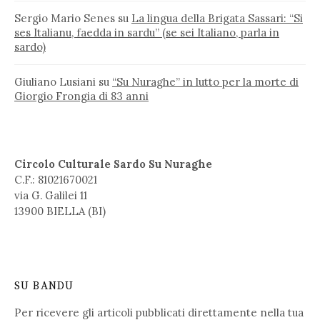
Sergio Mario Senes
su
La lingua della Brigata Sassari: “Si
ses Italianu, faedda in sardu” (se sei Italiano, parla in
sardo)
Giuliano Lusiani
su
“Su Nuraghe” in lutto per la morte di
Giorgio Frongia di 83 anni
Circolo Culturale Sardo Su Nuraghe
C.F.: 81021670021
via G. Galilei 11
13900 BIELLA (BI)
SU BANDU
Per ricevere gli articoli pubblicati direttamente nella tua