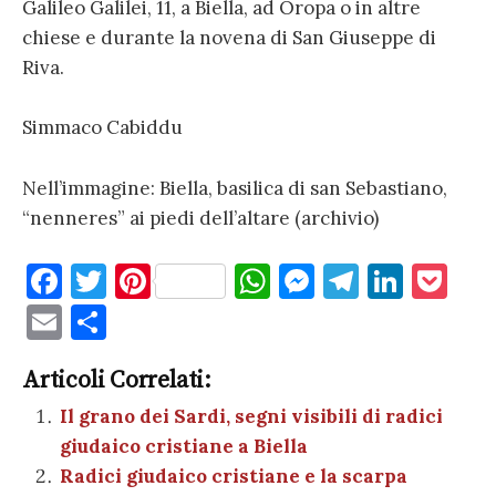
Galileo Galilei, 11, a Biella, ad Oropa o in altre
chiese e durante la novena di San Giuseppe di
Riva.
Simmaco Cabiddu
Nell’immagine: Biella, basilica di san Sebastiano,
“nenneres” ai piedi dell’altare (archivio)
F
T
Pi
W
M
T
Li
P
a
w
nt
h
es
el
n
o
E
C
c
it
er
at
se
e
k
c
m
o
e
te
es
s
n
gr
e
k
Articoli Correlati:
ai
n
b
r
t
A
g
a
dI
et
Il grano dei Sardi, segni visibili di radici
l
di
giudaico cristiane a Biella
o
p
er
m
n
vi
Radici giudaico cristiane e la scarpa
o
p