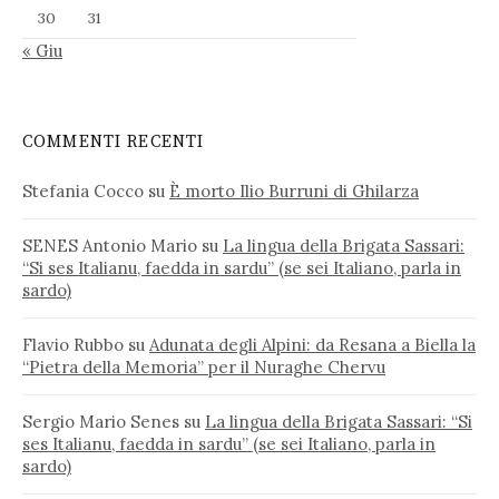
30
31
« Giu
COMMENTI RECENTI
Stefania Cocco
su
È morto Ilio Burruni di Ghilarza
SENES Antonio Mario
su
La lingua della Brigata Sassari:
“Si ses Italianu, faedda in sardu” (se sei Italiano, parla in
sardo)
Flavio Rubbo
su
Adunata degli Alpini: da Resana a Biella la
“Pietra della Memoria” per il Nuraghe Chervu
Sergio Mario Senes
su
La lingua della Brigata Sassari: “Si
ses Italianu, faedda in sardu” (se sei Italiano, parla in
sardo)