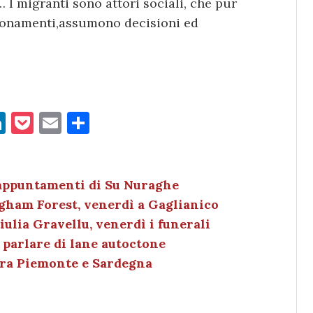
 I migranti sono attori sociali, che pur
izionamenti,assumono decisioni ed
Li
P
E
C
n
o
m
o
k
c
ai
n
e
k
l
di
 appuntamenti di Su Nuraghe
gham Forest, venerdì a Gaglianico
dI
et
vi
iulia Gravellu, venerdì i funerali
n
di
 parlare di lane autoctone
 tra Piemonte e Sardegna