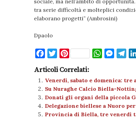
sociale, ma nell’ambito di opportunità…
tra serie difficoltà e molteplici cond
elaborano progetti” (Ambrosini)
Dpaolo
F
T
Pi
W
M
T
a
w
nt
h
es
el
Articoli Correlati:
c
it
er
at
se
e
e
te
es
s
n
gr
Venerdì, sabato e domenica: tre
Su Nuraghe Calcio Biella-Nottin
b
r
t
A
g
a
Donati gli organi della piccola G
o
p
er
m
Delegazione biellese a Nuoro per
o
p
Provincia di Biella, tre venerdì
k