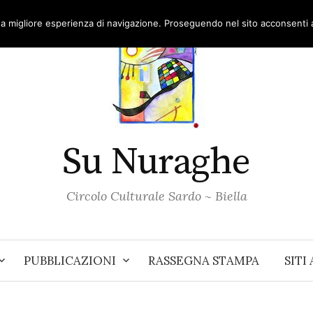
una migliore esperienza di navigazione. Proseguendo nel sito acconsenti al
Su Nuraghe
Circolo Culturale Sardo ~ Biella
PUBBLICAZIONI
RASSEGNA STAMPA
SITI