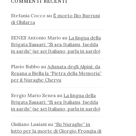
COMMENTI RECENTI
Stefania Cocco
su
È morto Ilio Burruni
di Ghilarza
SENES Antonio Mario
su
La lingua della
Brigata Sassari: “Si ses Italianu, faedda
in sardu” (se sei Italiano, parla in sardo)
Flavio Rubbo
su
Adunata degli Alpini: da
Resana a Biella la “Pietra della Memoria”
per il Nuraghe Chervu
Sergio Mario Senes
su
La lingua della
Brigata Sassari: “Si ses Italianu, faedda
in sardu” (se sei Italiano, parla in sardo)
Giuliano Lusiani
su
“Su Nuraghe” in
lutto per la morte di Giorgio Frongia di