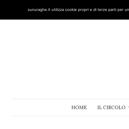
Skip
sunuraghe.it utilizza cookie propri e di terze parti per 
to
content
HOME
IL CIRCOLO