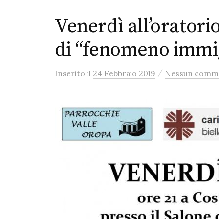
Venerdì all’oratorio
di “fenomeno immi
/
Inserito
il
24 Febbraio 2019
Nessun comm