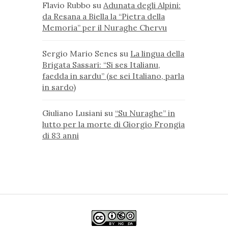
Flavio Rubbo
su
Adunata degli Alpini:
da Resana a Biella la “Pietra della
Memoria” per il Nuraghe Chervu
Sergio Mario Senes
su
La lingua della
Brigata Sassari: “Si ses Italianu,
faedda in sardu” (se sei Italiano, parla
in sardo)
Giuliano Lusiani
su
“Su Nuraghe” in
lutto per la morte di Giorgio Frongia
di 83 anni