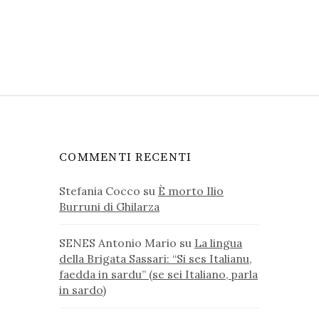
COMMENTI RECENTI
Stefania Cocco
su
È morto Ilio
Burruni di Ghilarza
SENES Antonio Mario
su
La lingua
della Brigata Sassari: “Si ses Italianu,
faedda in sardu” (se sei Italiano, parla
in sardo)