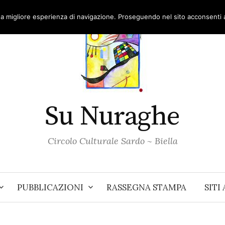
una migliore esperienza di navigazione. Proseguendo nel sito acconsenti al
Su Nuraghe
Circolo Culturale Sardo ~ Biella
PUBBLICAZIONI
RASSEGNA STAMPA
SITI