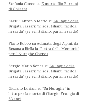
Stefania Cocco
su
È morto Ilio Burruni
di Ghilarza
SENES Antonio Mario
su
La lingua della
Brigata Sassari: “Si ses Italianu, faedda
in sardu” (se sei Italiano, parla in sardo)
Flavio Rubbo
su
Adunata degli Alpini: da
Resana a Biella la “Pietra della Memoria”
per il Nuraghe Chervu
Sergio Mario Senes
su
La lingua della
Brigata Sassari: “Si ses Italianu, faedda
in sardu” (se sei Italiano, parla in sardo)
Giuliano Lusiani
su
“Su Nuraghe” in
lutto per la morte di Giorgio Frongia di
83 anni