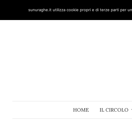
Skip
sunuraghe.it utilizza cookie propri e di terze parti per 
to
content
HOME
IL CIRCOLO