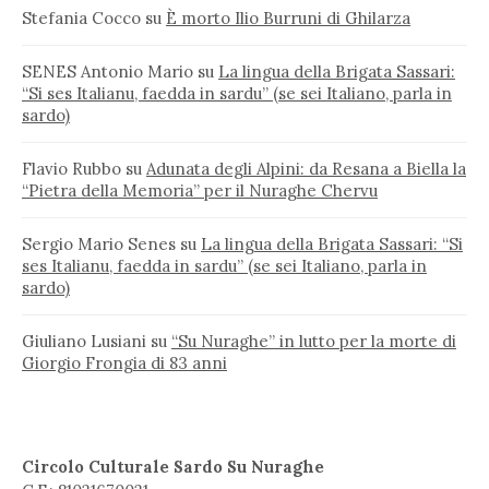
Stefania Cocco
su
È morto Ilio Burruni di Ghilarza
SENES Antonio Mario
su
La lingua della Brigata Sassari:
“Si ses Italianu, faedda in sardu” (se sei Italiano, parla in
sardo)
Flavio Rubbo
su
Adunata degli Alpini: da Resana a Biella la
“Pietra della Memoria” per il Nuraghe Chervu
Sergio Mario Senes
su
La lingua della Brigata Sassari: “Si
ses Italianu, faedda in sardu” (se sei Italiano, parla in
sardo)
Giuliano Lusiani
su
“Su Nuraghe” in lutto per la morte di
Giorgio Frongia di 83 anni
Circolo Culturale Sardo Su Nuraghe