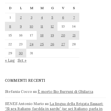
D
L
M
M
G
V
S
1
2
3
4
5
6
7
8
9
10
11
12
13
14
15
16
17
18
19
20
21
22
23
24
25
26
27
28
29
30
31
« Lug
Set »
COMMENTI RECENTI
Stefania Cocco
su
È morto Ilio Burruni di Ghilarza
SENES Antonio Mario
su
La lingua della Brigata Sassari:
“Si ses Italianu, faedda in sardu” (se sei Italiano, parla in