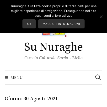
Skip
sunuraghe.it utilizza cookie propri e di terze parti per una
to
migliore esperienza di navigazione. Proseguendo nel sito
content
acconsenti al loro utilizzo
OK
MAGGIORI INFORMAZIONI
Su Nuraghe
Circolo Culturale Sardo ~ Biella
Ricerc
per:
MENU
Giorno:
30 Agosto 2021