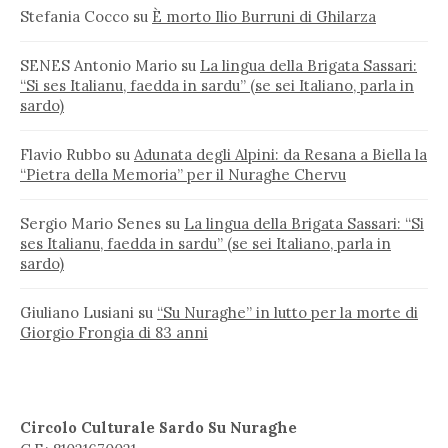
Stefania Cocco
su
È morto Ilio Burruni di Ghilarza
SENES Antonio Mario
su
La lingua della Brigata Sassari:
“Si ses Italianu, faedda in sardu” (se sei Italiano, parla in
sardo)
Flavio Rubbo
su
Adunata degli Alpini: da Resana a Biella la
“Pietra della Memoria” per il Nuraghe Chervu
Sergio Mario Senes
su
La lingua della Brigata Sassari: “Si
ses Italianu, faedda in sardu” (se sei Italiano, parla in
sardo)
Giuliano Lusiani
su
“Su Nuraghe” in lutto per la morte di
Giorgio Frongia di 83 anni
Circolo Culturale Sardo Su Nuraghe