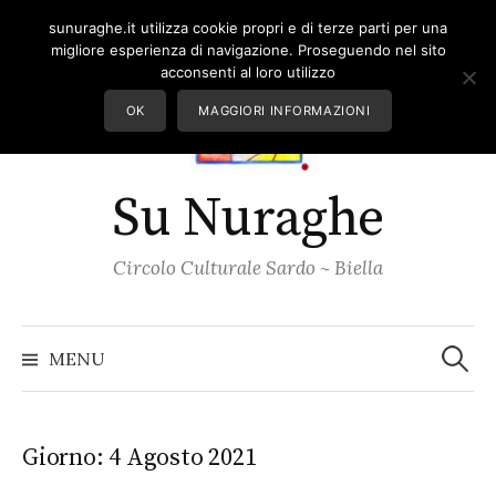
Skip
sunuraghe.it utilizza cookie propri e di terze parti per una
to
migliore esperienza di navigazione. Proseguendo nel sito
content
acconsenti al loro utilizzo
OK
MAGGIORI INFORMAZIONI
Su Nuraghe
Circolo Culturale Sardo ~ Biella
Ricerc
per:
MENU
Giorno:
4 Agosto 2021