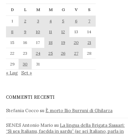
D
L
M
M
G
V
S
1
2
3
4
5
6
7
8
9
10
11
12
13
14
15
16
17
18
19
20
21
22
23
24
25
26
27
28
29
30
31
« Lug
Set »
COMMENTI RECENTI
Stefania Cocco
su
È morto Ilio Burruni di Ghilarza
SENES Antonio Mario
su
La lingua della Brigata Sassari:
“Si ses Italianu, faedda in sardu” (se sei Italiano, parla in