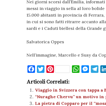
Nei giorni scorsi dall’Emilia, informat
messi in viaggio in sella al loro bolid
15.000 abitanti in provincia di Ferrara
in cui si sono fatti ritrarre accanto al
sardi e i Caduti biellesi della Grande 
Salvatorica Oppes
Nell’immagine, Marcello e Susy da Cop
F
T
Pi
W
M
T
a
w
nt
h
es
el
Articoli Correlati:
c
it
er
at
se
e
e
te
es
s
n
gr
Viaggio in Svizzera con tappa a 
“Nuraghe Chervu” un motivo in p
b
r
t
A
g
a
La pietra di Copparo per il “mo