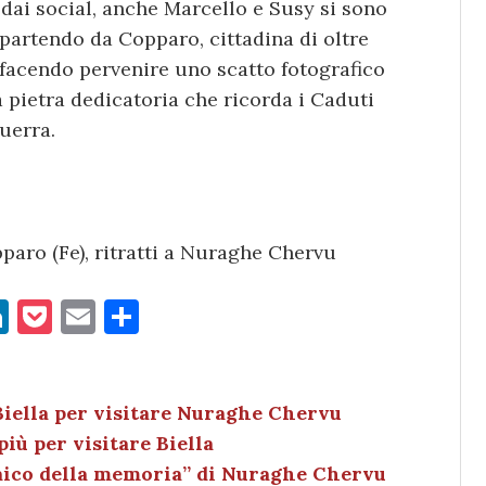
i dai social, anche Marcello e Susy si sono
e partendo da Copparo, cittadina di oltre
, facendo pervenire uno scatto fotografico
la pietra dedicatoria che ricorda i Caduti
guerra.
paro (Fe), ritratti a Nuraghe Chervu
Li
P
E
C
n
o
m
o
k
c
ai
n
e
k
l
di
Biella per visitare Nuraghe Chervu
iù per visitare Biella
dI
et
vi
saico della memoria” di Nuraghe Chervu