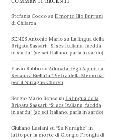
COMMENTI RECENTI
Stefania Cocco
su
È morto Ilio Burruni
di Ghilarza
SENES Antonio Mario
su
La lingua della
Brigata Sassari: “Si ses Italianu, faedda
in sardu” (se sei Italiano, parla in sardo)
Flavio Rubbo
su
Adunata degli Alpini: da
Resana a Biella la “Pietra della Memoria”
per il Nuraghe Chervu
Sergio Mario Senes
su
La lingua della
Brigata Sassari: “Si ses Italianu, faedda
in sardu” (se sei Italiano, parla in sardo)
Giuliano Lusiani
su
“Su Nuraghe” in
lutto per la morte di Giorgio Frongia di