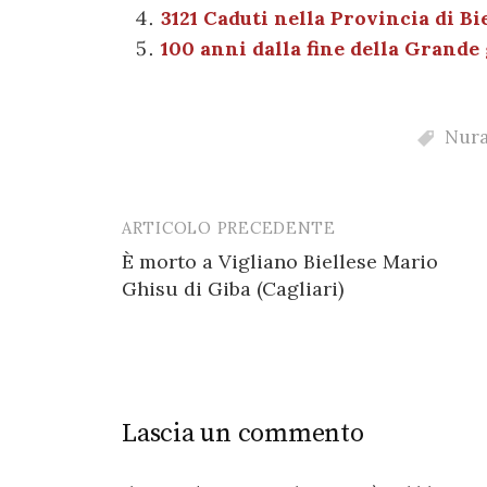
o
p
er
m
3121 Caduti nella Provincia di Bie
o
p
100 anni dalla fine della Grand
k
Nura
ARTICOLO PRECEDENTE
Post
È morto a Vigliano Biellese Mario
navigation
Ghisu di Giba (Cagliari)
Lascia un commento