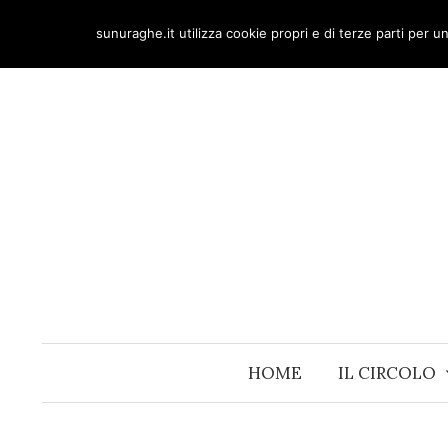
Skip
sunuraghe.it utilizza cookie propri e di terze parti per 
to
content
HOME
IL CIRCOLO