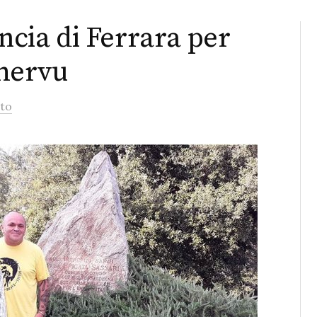
incia di Ferrara per
Chervu
to