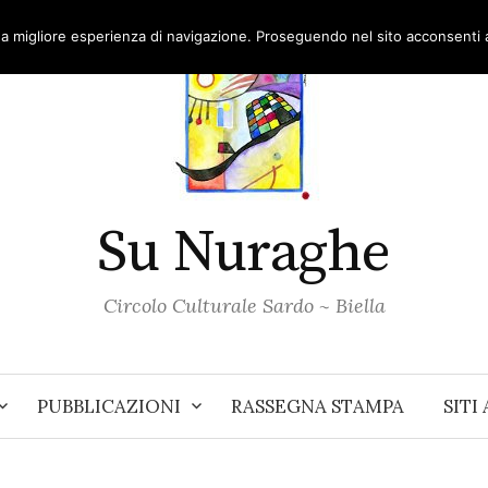
una migliore esperienza di navigazione. Proseguendo nel sito acconsenti al
Su Nuraghe
Circolo Culturale Sardo ~ Biella
PUBBLICAZIONI
RASSEGNA STAMPA
SITI