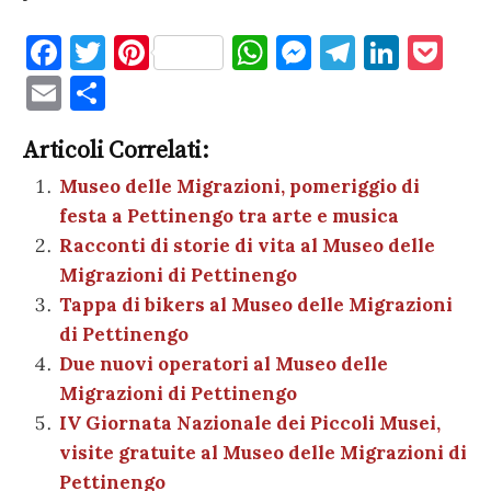
F
T
Pi
W
M
T
Li
P
a
w
nt
h
es
el
n
o
E
C
c
it
er
at
se
e
k
c
m
o
e
te
es
s
n
gr
e
k
Articoli Correlati:
ai
n
b
r
t
A
g
a
dI
et
Museo delle Migrazioni, pomeriggio di
l
di
festa a Pettinengo tra arte e musica
o
p
er
m
n
vi
Racconti di storie di vita al Museo delle
o
p
di
Migrazioni di Pettinengo
k
Tappa di bikers al Museo delle Migrazioni
di Pettinengo
Due nuovi operatori al Museo delle
Migrazioni di Pettinengo
IV Giornata Nazionale dei Piccoli Musei,
visite gratuite al Museo delle Migrazioni di
Pettinengo