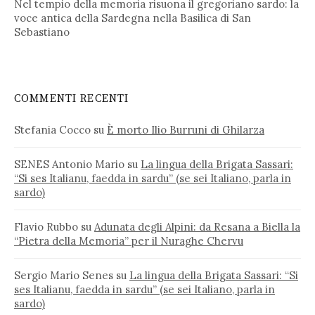
Nel tempio della memoria risuona il gregoriano sardo: la
voce antica della Sardegna nella Basilica di San
Sebastiano
COMMENTI RECENTI
Stefania Cocco
su
È morto Ilio Burruni di Ghilarza
SENES Antonio Mario
su
La lingua della Brigata Sassari:
“Si ses Italianu, faedda in sardu” (se sei Italiano, parla in
sardo)
Flavio Rubbo
su
Adunata degli Alpini: da Resana a Biella la
“Pietra della Memoria” per il Nuraghe Chervu
Sergio Mario Senes
su
La lingua della Brigata Sassari: “Si
ses Italianu, faedda in sardu” (se sei Italiano, parla in
sardo)