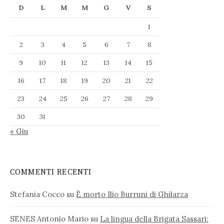
D
L
M
M
G
V
S
1
2
3
4
5
6
7
8
9
10
11
12
13
14
15
16
17
18
19
20
21
22
23
24
25
26
27
28
29
30
31
« Giu
COMMENTI RECENTI
Stefania Cocco
su
È morto Ilio Burruni di Ghilarza
SENES Antonio Mario
su
La lingua della Brigata Sassari: