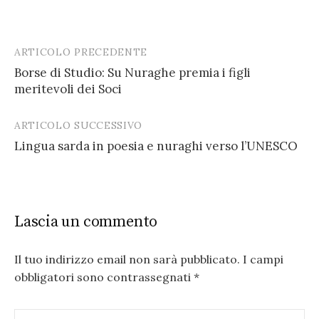
ARTICOLO PRECEDENTE
Post
Borse di Studio: Su Nuraghe premia i figli
navigation
meritevoli dei Soci
ARTICOLO SUCCESSIVO
Lingua sarda in poesia e nuraghi verso l’UNESCO
Lascia un commento
Il tuo indirizzo email non sarà pubblicato.
I campi
obbligatori sono contrassegnati
*