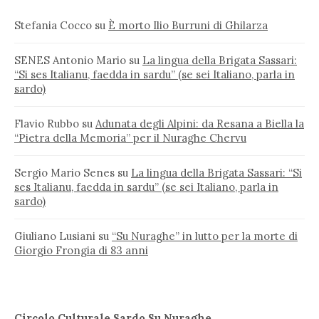
Stefania Cocco
su
È morto Ilio Burruni di Ghilarza
SENES Antonio Mario
su
La lingua della Brigata Sassari:
“Si ses Italianu, faedda in sardu” (se sei Italiano, parla in
sardo)
Flavio Rubbo
su
Adunata degli Alpini: da Resana a Biella la
“Pietra della Memoria” per il Nuraghe Chervu
Sergio Mario Senes
su
La lingua della Brigata Sassari: “Si
ses Italianu, faedda in sardu” (se sei Italiano, parla in
sardo)
Giuliano Lusiani
su
“Su Nuraghe” in lutto per la morte di
Giorgio Frongia di 83 anni
Circolo Culturale Sardo Su Nuraghe