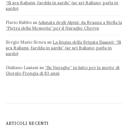
“Si ses Italianu, faedda in sardu” (se sei Italiano, parla in
sardo)
Flavio Rubbo
su
Adunata degli Alpini: da Resana a Biella la
“Pietra della Memoria” per il Nuraghe Chervu
Sergio Mario Senes
su
La lingua della Brigata Sassari: “Si
ses Italianu, faedda in sardu” (se sei Italiano, parla in
sardo)
Giuliano Lusiani
su
“Su Nuraghe” in lutto per la morte di
Giorgio Frongia di 83 anni
ARTICOLI RECENTI