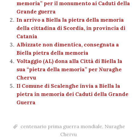
memoria” per il monumento ai Caduti della
o
p
er
m
n
vi
Grande guerra
o
p
di
In arrivo a Biella la pietra della memoria
k
della cittadina di Scordia, in provincia di
Catania
Albizzate non dimentica, consegnata a
Biella pietra della memoria
Voltaggio (AL) dona alla Città di Biella la
sua “pietra della memoria” per Nuraghe
Chervu
Il Comune di Scalenghe invia a Biella la
pietra in memoria dei Caduti della Grande
Guerra
centenario prima guerra mondiale
,
Nuraghe
Chervu