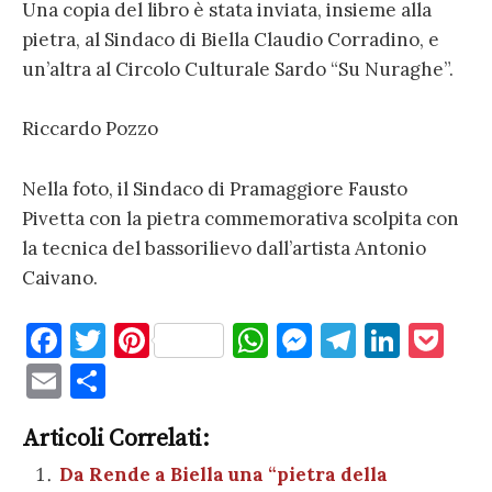
Una copia del libro è stata inviata, insieme alla
pietra, al Sindaco di Biella Claudio Corradino, e
un’altra al Circolo Culturale Sardo “Su Nuraghe”.
Riccardo Pozzo
Nella foto, il Sindaco di Pramaggiore Fausto
Pivetta con la pietra commemorativa scolpita con
la tecnica del bassorilievo dall’artista Antonio
Caivano.
F
T
Pi
W
M
T
Li
P
a
w
nt
h
es
el
n
o
E
C
c
it
er
at
se
e
k
c
m
o
e
te
es
s
n
gr
e
k
Articoli Correlati:
ai
n
b
r
t
A
g
a
dI
et
Da Rende a Biella una “pietra della
l
di